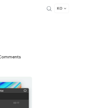
KO
법
 Comments