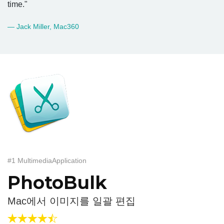
time."
— Jack Miller, Mac360
#1 MultimediaApplication
PhotoBulk
Mac에서 이미지를 일괄 편집