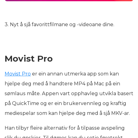
3. Nyt å sjå favorittfilmane og -videoane dine.
Movist Pro
Movist Pro
er ein annan utmerka app som kan
hjelpe deg med å handtere MP4 på Mac på ein
sømlaus måte. Appen vart opphavleg utvikla basert
på QuickTime og er ein brukervennleg og kraftig
mediespelar som kan hjelpe deg med å sjå MKV-ar.
Han tilbyr fleire alternativ for å tilpasse avspeling
slik du ønskjer. Til dømes kan du setje føretrekt