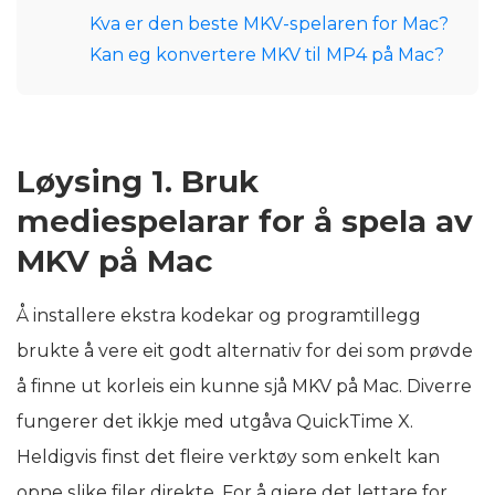
Kva er den beste MKV-spelaren for Mac?
Kan eg konvertere MKV til MP4 på Mac?
Løysing 1. Bruk
mediespelarar for å spela av
MKV på Mac
Å installere ekstra kodekar og programtillegg
brukte å vere eit godt alternativ for dei som prøvde
å finne ut korleis ein kunne sjå MKV på Mac. Diverre
fungerer det ikkje med utgåva QuickTime X.
Heldigvis finst det fleire verktøy som enkelt kan
opne slike filer direkte. For å gjere det lettare for