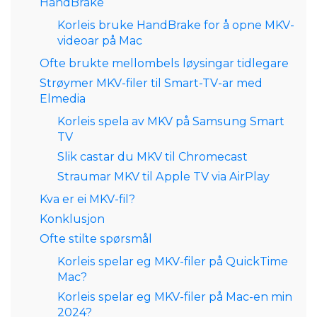
HandBrake
Korleis bruke HandBrake for å opne MKV-
videoar på Mac
Ofte brukte mellombels løysingar tidlegare
Strøymer MKV-filer til Smart-TV-ar med
Elmedia
Korleis spela av MKV på Samsung Smart
TV
Slik castar du MKV til Chromecast
Straumar MKV til Apple TV via AirPlay
Kva er ei MKV-fil?
Konklusjon
Ofte stilte spørsmål
Korleis spelar eg MKV-filer på QuickTime
Mac?
Korleis spelar eg MKV-filer på Mac-en min
2024?