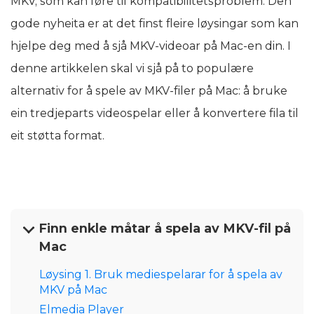
MKV, som kan føre til kompatibilitetsproblem. Den
gode nyheita er at det finst fleire løysingar som kan
hjelpe deg med å sjå MKV-videoar på Mac-en din. I
denne artikkelen skal vi sjå på to populære
alternativ for å spele av MKV-filer på Mac: å bruke
ein tredjeparts videospelar eller å konvertere fila til
eit støtta format.
Finn enkle måtar å spela av MKV-fil på
Mac
Løysing 1. Bruk mediespelarar for å spela av
MKV på Mac
Elmedia Player