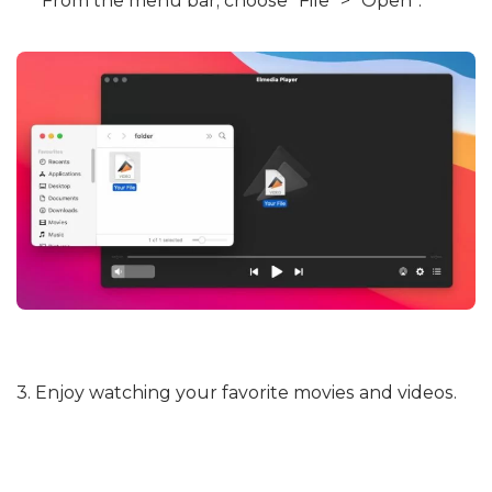
From the menu bar, choose “File” > “Open”.
3. Enjoy watching your favorite movies and videos.