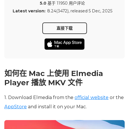
5.0
基于 11950 用户评论
Latest version:
8.24(3472)
, released
5 Dec, 2025
直接下载
如何在 Mac 上使用 Elmedia
Player 播放 MKV 文件
1. Download Elmedia from the
official website
or the
AppStore
and install it on your Mac.