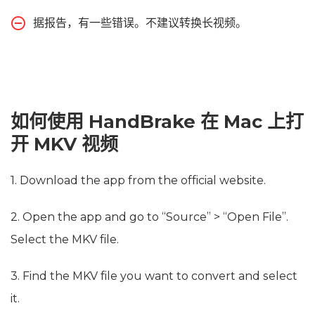
据报告，有一些错误。不建议转换长视频。
如何使用 HandBrake 在 Mac 上打
开 MKV 视频
1. Download the app from the official website.
2. Open the app and go to “Source” > “Open File”.
Select the MKV file.
3. Find the MKV file you want to convert and select
it.