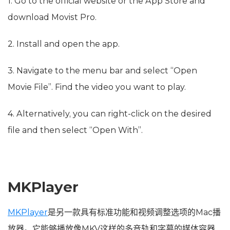
1. Go to the official website or the App Store and
download Movist Pro.
2. Install and open the app.
3. Navigate to the menu bar and select “Open
Movie File”. Find the video you want to play.
4. Alternatively, you can right-click on the desired
file and then select “Open With”.
MKPlayer
MKPlayer
是另一款具有标准功能和视频调整选项的Mac播
放器。它能够播放像MKV这样的多音轨和字幕的媒体容器