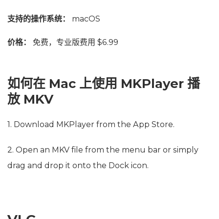
支持的操作系统：
macOS
价格：
免费，专业版费用 $6.99
如何在 Mac 上使用 MKPlayer 播
放 MKV
1. Download MKPlayer from the App Store.
2. Open an MKV file from the menu bar or simply
drag and drop it onto the Dock icon.