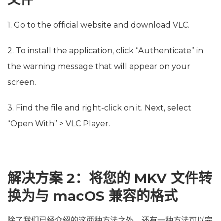
1. Go to the official website and download VLC.
2. To install the application, click “Authenticate” in
the warning message that will appear on your
screen.
3. Find the file and right-click on it. Next, select
“Open With” > VLC Player.
解决方案 2：将您的 MKV 文件转
换为与 macOS 兼容的格式
除了我们已经介绍的这两种方法之外，还有一种方法可以完