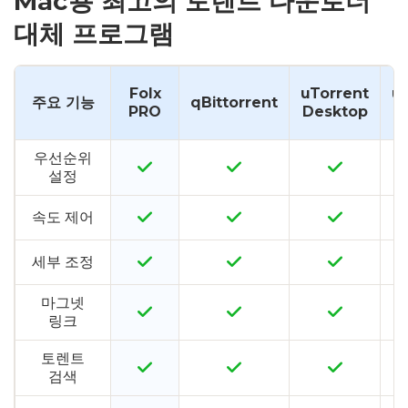
Mac용 최고의 토렌트 다운로더
대체 프로그램
Folx
uTorrent
u
주요 기능
qBittorrent
PRO
Desktop
우선순위
설정
속도 제어
세부 조정
마그넷
링크
토렌트
검색