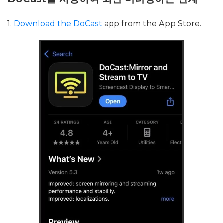
1.
Download the DoCast
app from the App Store.