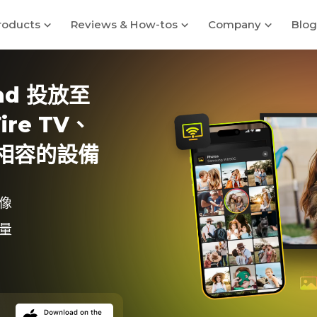
roducts
Reviews & How-tos
Company
Blog
Pad 投放至
ire TV、
A 相容的設備
像
量