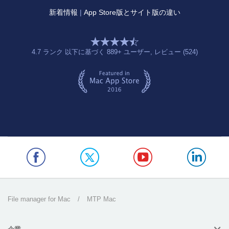
新着情報
|
App Store版とサイト版の違い
4.7
ランク 以下に基づく
889
+ ユーザー
, レビュー (524)
File manager for Mac
/
MTP Mac