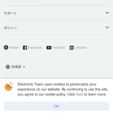
サポート
ポリシー
Twitter
Facebook
YouTube
LinkedIn
日本語
Electronic Team uses cookies to personalize your
Copyright © 2026 Electronic Team, Inc., its affiliates and licensors.
experience on our website. By continuing to use this site,
Legal Information
.
you agree to our cookie policy. Click
here
to learn more.
11890 Sunrise Valley Dr, Ste 111, Reston, VA 20191, USA • +12023358465 •
support@electronic.us
OK