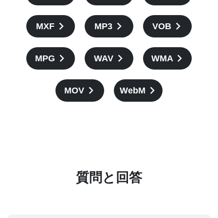
MXF
MP3
VOB
MPG
WAV
WMA
MOV
WebM
質問と回答