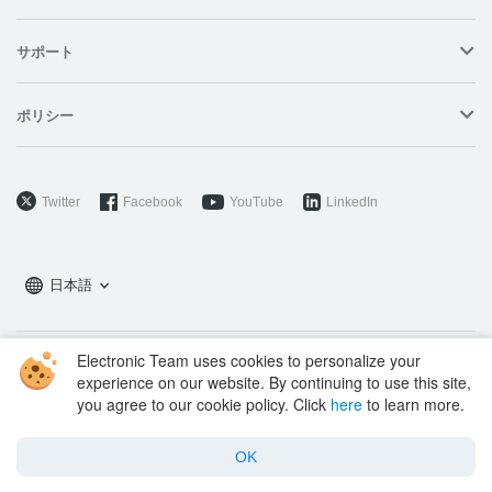
サポート
ポリシー
Twitter
Facebook
YouTube
LinkedIn
日本語
Electronic Team uses cookies to personalize your
Copyright © 2026 Electronic Team, Inc., its affiliates and licensors.
experience on our website. By continuing to use this site,
Legal Information
.
you agree to our cookie policy. Click
here
to learn more.
11890 Sunrise Valley Dr, Ste 111, Reston, VA 20191, USA • +12023358465 •
support@electronic.us
OK