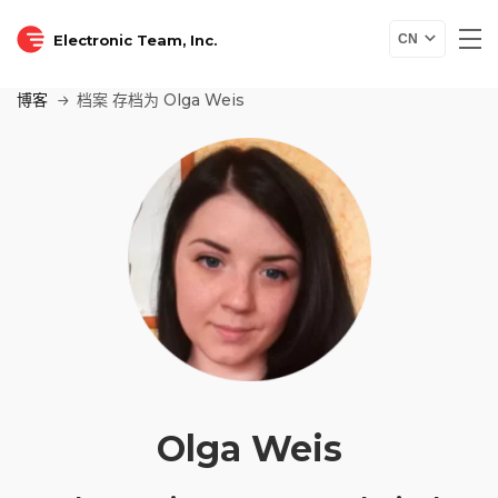
Electronic Team, Inc.
CN
博客
档案 存档为 Olga Weis
Olga Weis