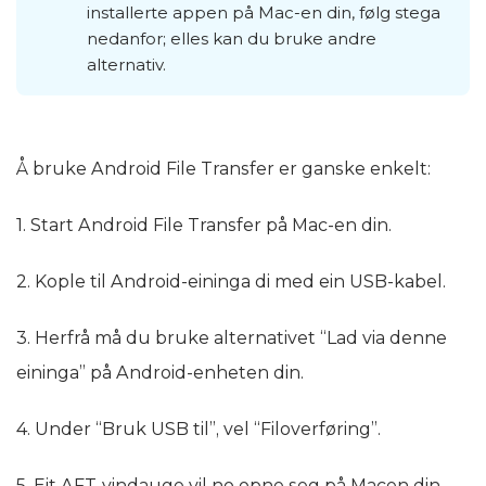
installerte appen på Mac-en din, følg stega
nedanfor; elles kan du bruke andre
alternativ.
Å bruke Android File Transfer er ganske enkelt:
1. Start Android File Transfer på Mac-en din.
2. Kople til Android-eininga di med ein USB-kabel.
3. Herfrå må du bruke alternativet “Lad via denne
eininga” på Android-enheten din.
4. Under “Bruk USB til”, vel “Filoverføring”.
5. Eit AFT-vindauge vil no opne seg på Macen din.