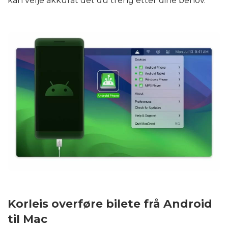
kan velje akkurat det du treng etter dine behov.
Korleis overføre bilete frå Android
til Mac