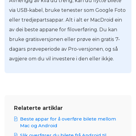
Avhengig av kva du treng, kan du flytte bilete
via USB-kabel, bruke tenester som Google Foto
eller tredjepartsappar. Alt i alt er MacDroid ein
av dei beste appane for filoverføring. Du kan
bruke gratisversjonen eller prøve ein gratis 7-
dagars prøveperiode av Pro-versjonen, og så
avgjere om du vil investere i den eller ikkje.
Relaterte artiklar
Beste appar for å overføre bilete mellom
Mac og Android
Slik overfører du bilete frå Android til