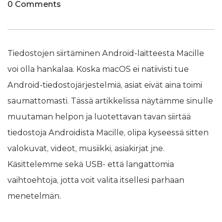
0 Comments
Tiedostojen siirtäminen Android-laitteesta Macille
voi olla hankalaa. Koska macOS ei natiivisti tue
Android-tiedostojärjestelmiä, asiat eivät aina toimi
saumattomasti. Tässä artikkelissa näytämme sinulle
muutaman helpon ja luotettavan tavan siirtää
tiedostoja Androidista Macille, olipa kyseessä sitten
valokuvat, videot, musiikki, asiakirjat jne.
Käsittelemme sekä USB- että langattomia
vaihtoehtoja, jotta voit valita itsellesi parhaan
menetelmän.