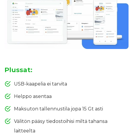
Plussat:
USB-kaapelia ei tarvita
Helppo asentaa
Maksuton tallennustila jopa 15 Gt asti
Välitön pääsy tiedostoihisi miltä tahansa
laitteelta