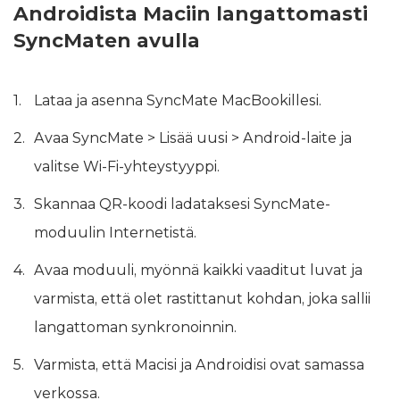
Androidista Maciin langattomasti
SyncMaten avulla
Lataa ja asenna SyncMate MacBookillesi.
Avaa SyncMate > Lisää uusi > Android-laite ja
valitse Wi-Fi-yhteystyyppi.
Skannaa QR-koodi ladataksesi SyncMate-
moduulin Internetistä.
Avaa moduuli, myönnä kaikki vaaditut luvat ja
varmista, että olet rastittanut kohdan, joka sallii
langattoman synkronoinnin.
Varmista, että Macisi ja Androidisi ovat samassa
verkossa.