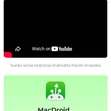
Kuinka siirtää tiedostoja Androidilta Macille ilmaiseksi
MacDroid