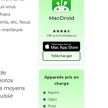
ous vous
hiers
MacDroid
ents, etc. Nous
a meilleure
958 avis d'utilisateurs
Télécharger
 de
Appareils pris en
hotos
charge
es moyens
Xiaomi
puisse
Oppo
Pixel