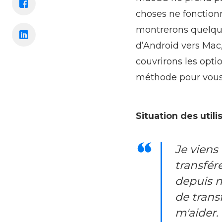
choses ne fonctionn
montrerons quelques
d’Android vers Mac,
couvrirons les opti
méthode pour vous
Situation des utili
Je viens
transfér
depuis m
de transf
m'aider.