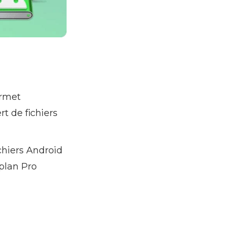
ermet
t de fichiers
chiers Android
plan Pro