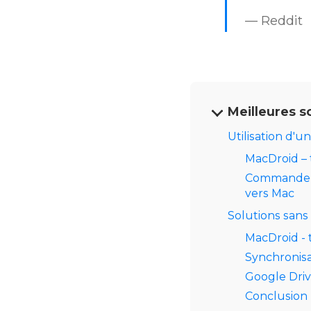
— Reddit
Meilleures s
Utilisation d'u
MacDroid – 
Commander O
vers Mac
Solutions sans f
MacDroid - t
Synchronisa
Google Driv
Conclusion