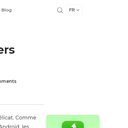
 Blog
FR
ers
mments
délicat. Comme
ndroid, les