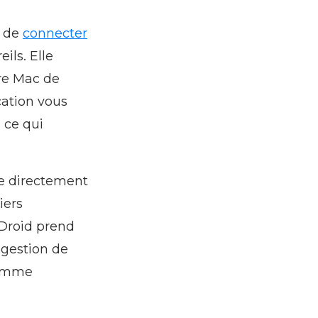
t de
connecter
ils. Elle
tre Mac de
cation vous
 ce qui
te directement
iers
cDroid prend
a gestion de
gamme