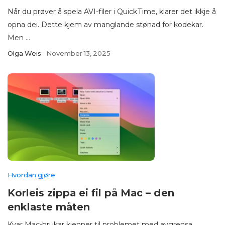
Når du prøver å spela AVI-filer i QuickTime, klarer det ikkje å
opna dei. Dette kjem av manglande stønad for kodekar.
Men ...
Olga Weis
November 13, 2025
Hvordan gjøre
Korleis zippa ei fil på Mac – den
enklaste måten
Kvar Mac-brukar kjenner til problemet med avgrensa