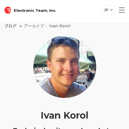
Electronic Team, Inc.
JP
ブログ
アーカイブ： Ivan Korol
Ivan Korol