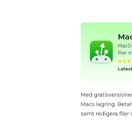
Ma
MacDro
filer
Latest
Med gratisversionen
Macs lagring. Betalv
samt redigera filer