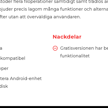
töder flera filoperationer samtidigt samt trådlös a
bjuder precis lagom många funktioner och alternat
fter utan att överväldiga användaren.
Nackdelar
da
Gratisversionen har 
funktionalitet
kompatibel
typer
ntera Android-enhet
disk