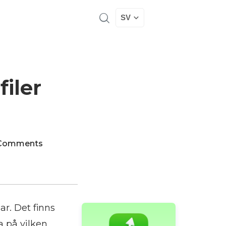
SV
iler
Comments
r. Det finns
a på vilken