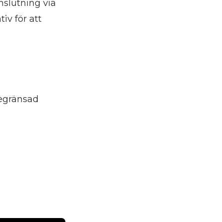
nslutning via
iv för att
begränsad