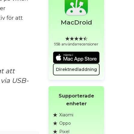
ler
v för att
MacDroid
958 användarrecensioner
Direktnedladdning
t att
 via USB-
Supporterade
enheter
Xiaomi
Oppo
Pixel