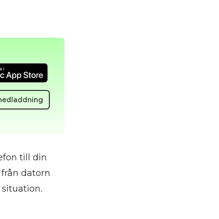
nedladdning
on till din
n från datorn
situation.