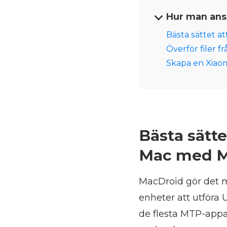
Hur man ans
Bästa sättet at
Överför filer 
Skapa en Xiaom
Bästa sättet
Mac med M
MacDroid gör det m
enheter att utföra
de flesta MTP-appa