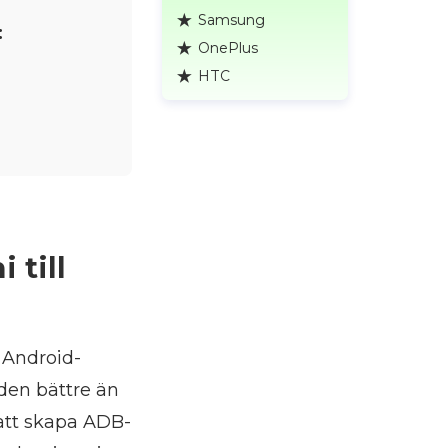
Samsung
:
OnePlus
HTC
 till
 Android-
 den bättre än
 att skapa ADB-