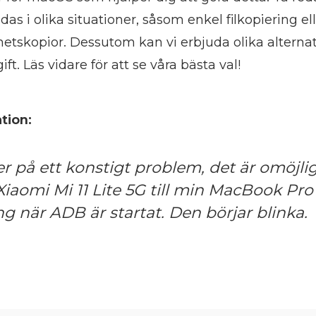
s i olika situationer, såsom enkel filkopiering el
tskopior. Dessutom kan vi erbjuda olika alternati
t. Läs vidare för att se våra bästa val!
tion:
er på ett konstigt problem, det är omöjlig
Xiaomi Mi 11 Lite 5G till min MacBook Pro
ng när ADB är startat. Den börjar blinka.