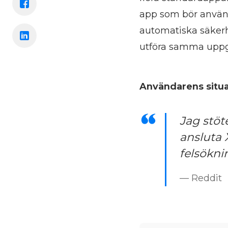
app som bör använda
automatiska säkerhe
utföra samma uppgif
Användarens situa
Jag stöt
ansluta 
felsökni
— Reddit