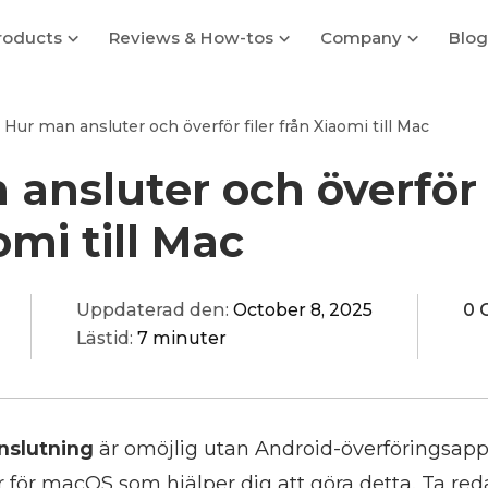
roducts
Reviews & How-tos
Company
Blog
Hur man ansluter och överför filer från Xiaomi till Mac
ansluter och överför f
omi till Mac
Uppdaterad den:
October 8, 2025
0 
Lästid:
7 minuter
nslutning
är omöjlig utan Android-överföringsappa
 för macOS som hjälper dig att göra detta. Ta red