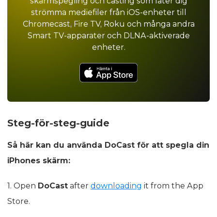
skärmspegling och casting som låter dig
strömma mediefiler från iOS-enheter till
Chromecast, Fire TV, Roku och många andra
Smart TV-apparater och DLNA-aktiverade
enheter.
Steg-för-steg-guide
Så här kan du använda DoCast för att spegla din
iPhones skärm:
1. Open
DoCast
after
downloading
it from the App
Store.