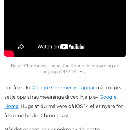
Beste Chromecast-appar for iPhone for strøyming og
spegling (OPPDATERT)
For å bruke
Google Chromecast-appar
må du først
setje opp straumeeininga di ved hjelp av
Google
Home
. Hugs at du må vere på iOS 14 eller nyare for
å kunne bruke Chromecast.
Når det er sagt, her er nokre av dei beste