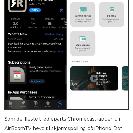
Som dei fleste tredjeparts Chromecast-apper, gir
AirBeamTV høve til skjermspeiling på iPhone. Det