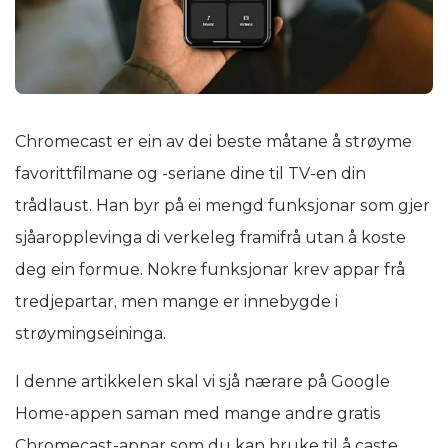
Chromecast er ein av dei beste måtane å strøyme
favorittfilmane og -seriane dine til TV-en din
trådlaust. Han byr på ei mengd funksjonar som gjer
sjåaropplevinga di verkeleg framifrå utan å koste
deg ein formue. Nokre funksjonar krev appar frå
tredjepartar, men mange er innebygde i
strøymingseininga.
I denne artikkelen skal vi sjå nærare på Google
Home-appen saman med mange andre gratis
Chromecast-appar som du kan bruke til å caste