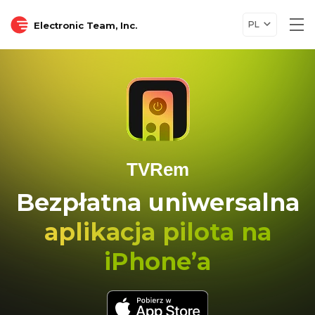
PL
Electronic Team, Inc.
Tog
nav
TVRem
Bezpłatna uniwersalna
aplikacja pilota na
iPhone’a