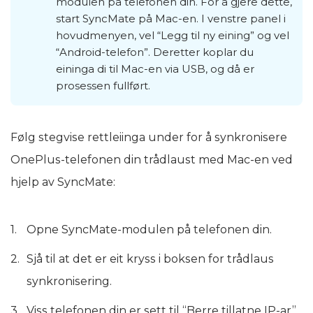
modulen på telefonen din. For å gjere dette,
start SyncMate på Mac-en. I venstre panel i
hovudmenyen, vel “Legg til ny eining” og vel
“Android-telefon”. Deretter koplar du
eininga di til Mac-en via USB, og då er
prosessen fullført.
Følg stegvise rettleiinga under for å synkronisere
OnePlus-telefonen din trådlaust med Mac-en ved
hjelp av SyncMate:
Opne SyncMate-modulen på telefonen din.
Sjå til at det er eit kryss i boksen for trådlaus
synkronisering.
Viss telefonen din er sett til “Berre tillatne IP-ar”,