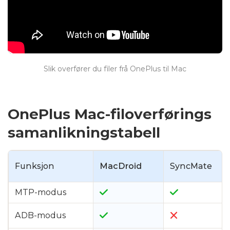
Slik overfører du filer frå OnePlus til Mac
OnePlus Mac-filoverførings
samanlikningstabell
Funksjon
MacDroid
SyncMate
MTP-modus
ADB-modus