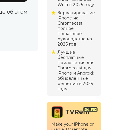
Wi‑Fi в 2025 году
ше об этом
Зеркалирование
iPhone на
Chromecast:
полное
пошаговое
руководство на
2025 год
Лучшие
бесплатные
приложения для
Chromecast для
iPhone и Android:
обновлённые
решения в 2025
году
TVRem
Make your iPhone or
iPad a TV remote.