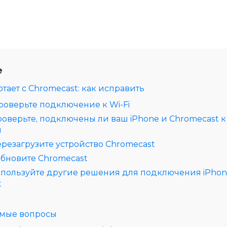
е
отает с Chromecast: как исправить
Проверьте подключение к Wi‑Fi
роверьте, подключены ли ваш iPhone и Chromecast к
и
ерезагрузите устройство Chromecast
Обновите Chromecast
спользуйте другие решения для подключения iPhon
t
емые вопросы