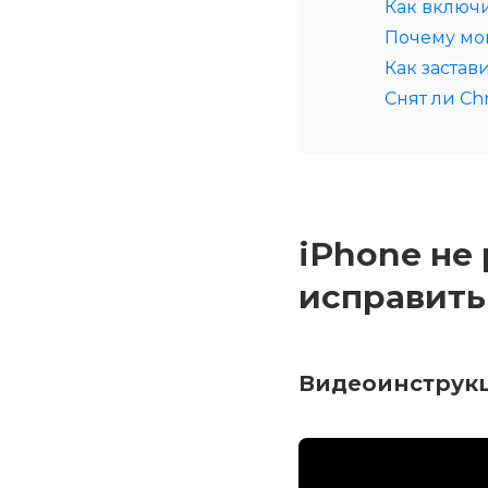
Как включи
Почему мой
Как застав
Снят ли Ch
iPhone не 
исправить
Видеоинструк