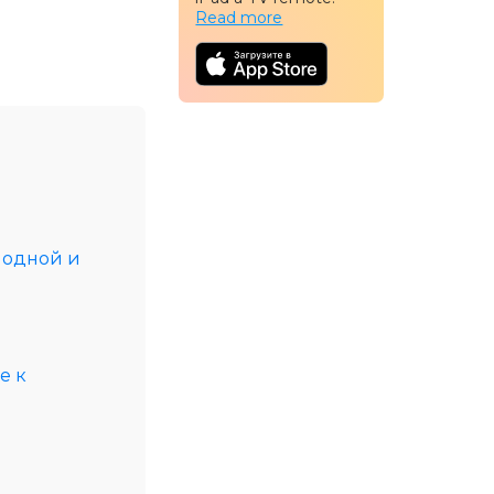
Read more
 одной и
e к