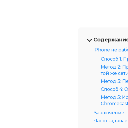
Содержани
iPhone не раб
Способ 1. 
Метод 2: П
той же сет
Метод 3: П
Способ 4: 
Метод 5: И
Chromecas
Заключение
Часто задава