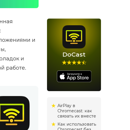
ённая
с
иложениями и
ы,
DoCast
оладок и
й работе.
AirPlay в
Chromecast: как
связать их вместе
Как использовать
Chromecast без