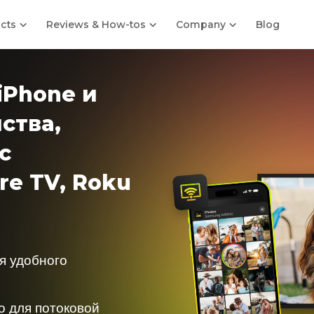
ucts
Reviews & How-tos
Company
Blog
iPhone и
йства,
с
re TV, Roku
я удобного
о для потоковой