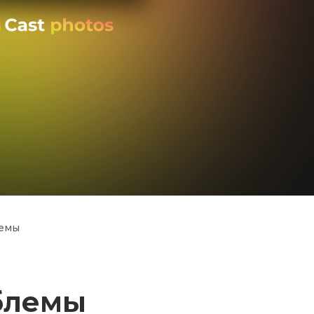
лемы
блемы