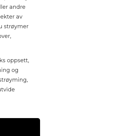
ller andre
pekter av
du strøymer
over,
ks oppsett,
ming og
strøyming,
utvide