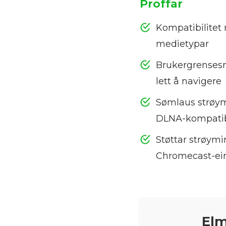
Proffar
Kompatibilite
medietypar
Brukergrensesni
lett å navigere
Sømlaus strøymi
DLNA-kompatib
Støttar strøymin
Chromecast-ei
Elm