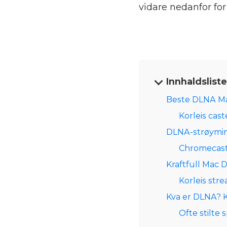
vidare nedanfor for
Innhaldslist
Beste DLNA Ma
Korleis cas
DLNA-strøyming
Chromecast
Kraftfull Mac 
Korleis str
Kva er DLNA? K
Ofte stilte