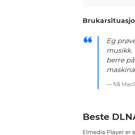
Brukar­situasjo
Eg prøve
musikk. 
berre på
maskina
— frå Ma
Beste DLN
Elmedia Player er e