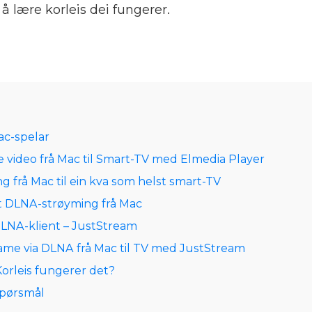
 å lære korleis dei fungerer.
e
c-spelar
te video frå Mac til Smart-TV med Elmedia Player
 frå Mac til ein kva som helst smart-TV
 DLNA-strøyming frå Mac
DLNA-klient – JustStream
eame via DLNA frå Mac til TV med JustStream
orleis fungerer det?
 spørsmål