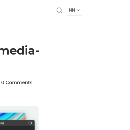
NN
lmedia-
0 Comments