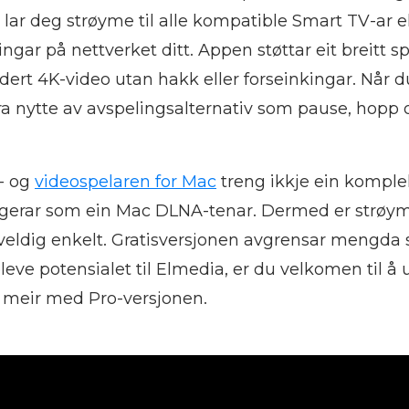
en lar deg strøyme til alle kompatible Smart TV-ar e
ngar på nettverket ditt. Appen støttar eit breitt s
dert 4K-video utan hakk eller forseinkingar. Når 
ra nytte av avspelingsalternativ som pause, hopp 
d- og
videospelaren for Mac
treng ikkje ein komple
ngerar som ein Mac DLNA-tenar. Dermed er strøy
eldig enkelt. Gratisversjonen avgrensar mengda 
eve potensialet til Elmedia, er du velkomen til å 
 meir med Pro-versjonen.