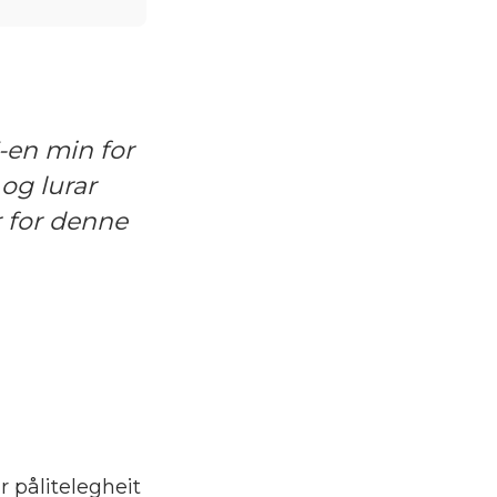
3-en min for
og lurar
 for denne
 pålitelegheit