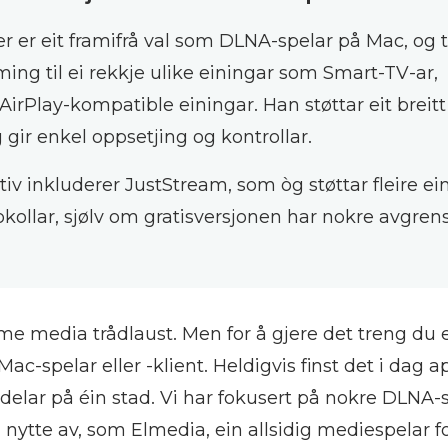
r er eit framifrå val som DLNA-spelar på Mac, og t
ing til ei rekkje ulike einingar som Smart-TV-ar,
irPlay-kompatible einingar. Han støttar eit breitt
gir enkel oppsetjing og kontrollar.
iv inkluderer JustStream, som òg støttar fleire ei
kollar, sjølv om gratisversjonen har nokre avgrens
me media trådlaust. Men for å gjere det treng du
ac-spelar eller -klient. Heldigvis finst det i dag 
elar på éin stad. Vi har fokusert på nokre DLNA-
 nytte av, som Elmedia, ein allsidig mediespelar 