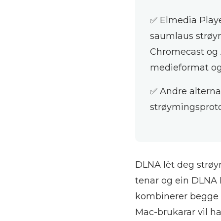
✅ Elmedia Playe
saumlaus strøym
Chromecast og A
medieformat og 
✅ Andre alternat
strøymingsproto
DLNA lèt deg strøy
tenar og ein DLNA M
kombinerer begge d
Mac-brukarar vil ha