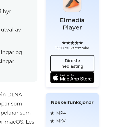
ilbyr
Elmedia
Player
 utval av
11950 brukaromtalar
ningar og
Direkte
ingar.
nedlasting
 ein DLNA-
Nøkkelfunksjonar
appar som
spelarar som
MP4
MKV
for macOS. Les