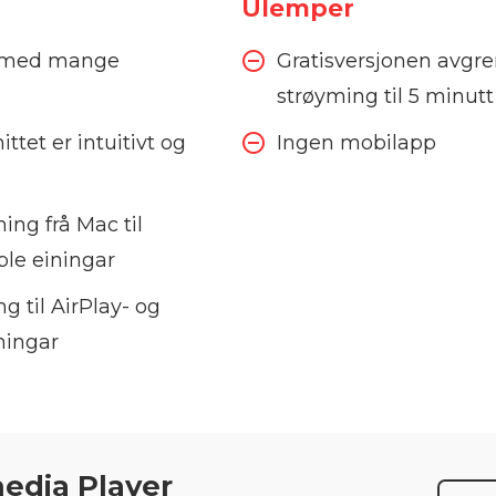
Ulemper
t med mange
Gratisversjonen avgre
strøyming til 5 minutt
ttet er intuitivt og
Ingen mobilapp
ng frå Mac til
le einingar
g til AirPlay- og
ningar
edia Player