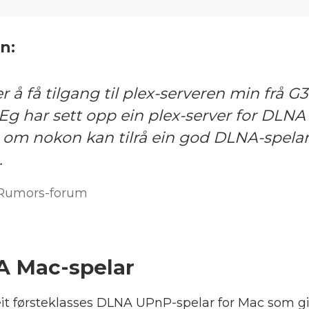
n:
r å få tilgang til plex-serveren min frå G
Eg har sett opp ein plex-server for DLNA 
 om nokon kan tilrå ein god DLNA-spelar
.
cRumors-forum
A Mac-spelar
it førsteklasses DLNA UPnP-spelar for Mac som gir