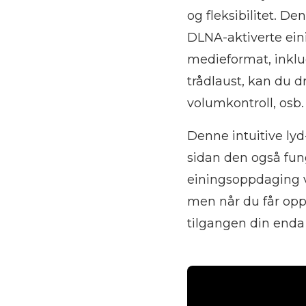
og fleksibilitet. D
DLNA-aktiverte eini
medieformat, inklu
trådlaust, kan du d
volumkontroll, osb.
Denne intuitive ly
sidan den også fu
einingsoppdaging v
men når du får oppl
tilgangen din enda