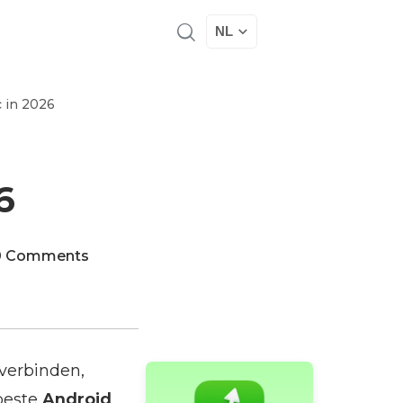
NL
c in 2026
6
0 Comments
 verbinden,
 beste
Android