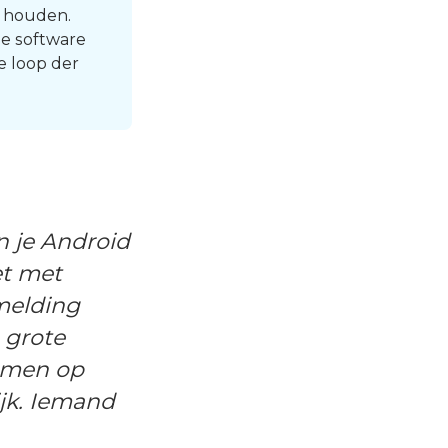
e houden.
je software
e loop der
 je Android
et met
 melding
 grote
omen op
ijk. Iemand