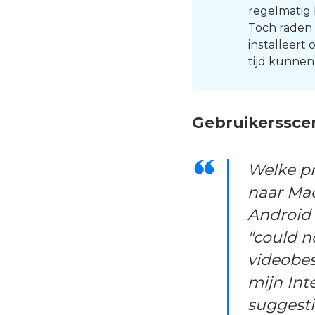
regelmatig 
Toch raden 
installeert
tijd kunnen
Gebruikersscen
Welke p
naar Mac
Android 
"could n
videobe
mijn Int
suggesti