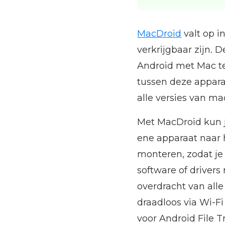
MacDroid
valt op i
verkrijgbaar zijn. 
Android met Mac te
tussen deze apparat
alle versies van m
Met MacDroid kun j
ene apparaat naar h
monteren, zodat je 
software of driver
overdracht van all
draadloos via Wi-Fi
voor Android File T