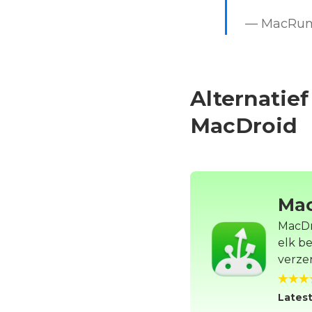
— MacRum
Alternatief
MacDroid
Mac
MacDr
elk b
verze
Latest