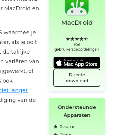
r MacDroid en
MacDroid
OS waarmee je
r, als je ooit
958
gebruikersbeoordelingen
 de talrijke
n variëren van
ijgewerkt, of
Directe
s ook
download
niet langer
diging van de
Ondersteunde
Apparaten
Xiaomi
Oppo