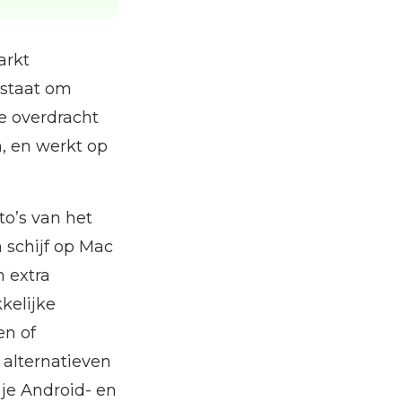
arkt
n staat om
e overdracht
n, en werkt op
to’s van het
n schijf op Mac
n extra
kelijke
en of
 alternatieven
 je Android- en