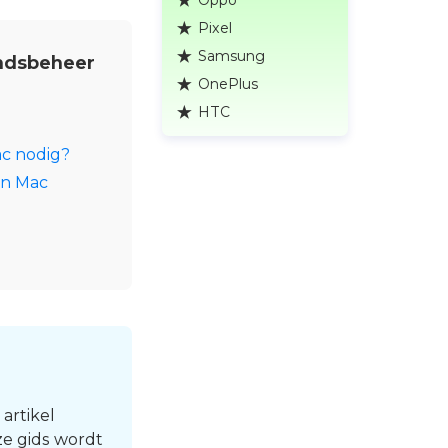
Pixel
Samsung
andsbeheer
OnePlus
HTC
ac nodig?
en Mac
 artikel
ze gids wordt