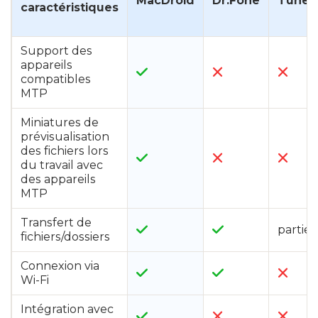
MacDroid
Dr.Fone
Tunes
caractéristiques
Support des
appareils
compatibles
MTP
Miniatures de
prévisualisation
des fichiers lors
du travail avec
des appareils
MTP
Transfert de
partie
fichiers/dossiers
Connexion via
Wi-Fi
Intégration avec