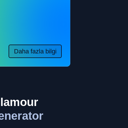
Daha fazla bilgi
Glamour
enerator