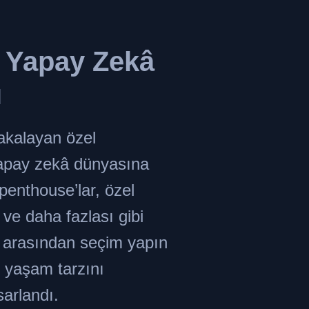
s
Yapay Zekâ
ı
akalayan özel
yapay zekâ dünyasına
 penthouse’lar, özel
ri ve daha fazlası gibi
er arasından seçim yapın
 yaşam tarzını
sarlandı.