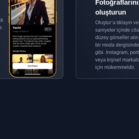
Fotoğraflarını
oluşturun
tı
Oluştur’a tıklayın ve
s
saniyeler içinde cilal
düzey görseller alı
bir moda dergisinde
gibi. Instagram, port
veya kişisel marka
için mükemmeldir.