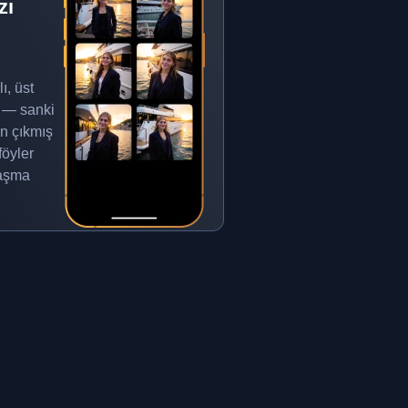
zı
ı, üst
n — sanki
n çıkmış
föyler
laşma