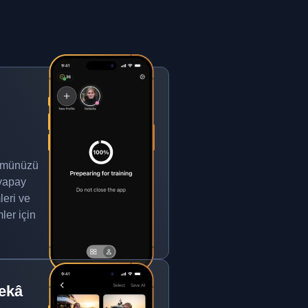
rümünüzü
 yapay
eri ve
ler için
ekâ