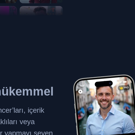
ükemmel
er’ları, içerik
aklıları veya
r yapmayı seven