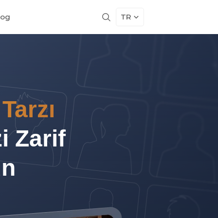
log
TR
Tarzı
i Zarif
ün