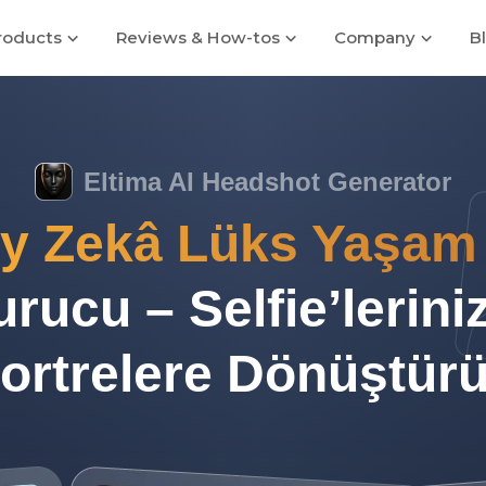
roducts
Reviews & How-tos
Company
B
Eltima AI Headshot Generator
y Zekâ Lüks Yaşam 
rucu – Selfie’leriniz
ortrelere Dönüştür