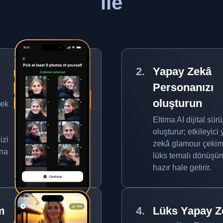
ile
Yapay Zekâ
Personanızı
oluşturun
sek
Eltima AI dijital sü
oluşturur; etkileyici
izi
zekâ glamour çekiml
ına
lüks temalı dönüşüm
hazır hale getirir.
m
Lüks Yapay Z