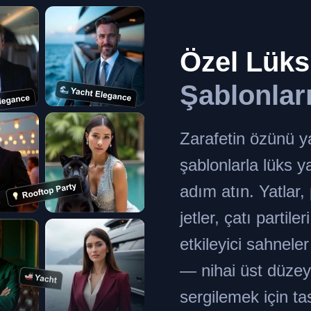
Özel Lük
Şablonlar
Zarafetin özünü y
şablonlarla lüks 
adım atın. Yatlar,
jetler, çatı partile
etkileyici sahnel
— nihai üst düzey
sergilemek için ta