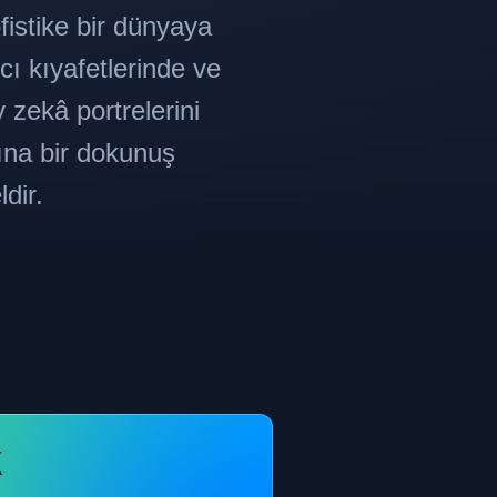
istike bir dünyaya
cı kıyafetlerinde ve
 zekâ portrelerini
ğına bir dokunuş
dir.
k