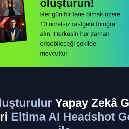
oluşturun!
Her gün bir tane olmak üzere
10 ücretsiz rastgele fotoğraf
alın. Herkesin her zaman
erişebileceği şekilde
mevcuttur
luşturulur
Yapay Zekâ 
ri
Eltima AI Headshot G