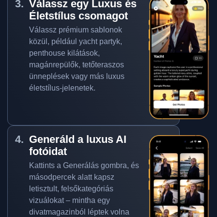
Válassz egy Luxus és
Életstílus csomagot
Válassz prémium sablonok
közül, például yacht partyk,
penthouse kilátások,
magánrepülők, tetőteraszos
ünneplések vagy más luxus
életstílus-jelenetek.
Generáld a luxus AI
fotóidat
Kattints a Generálás gombra, és
másodpercek alatt kapsz
letisztult, felsőkategóriás
vizuálokat – mintha egy
divatmagazinból léptek volna