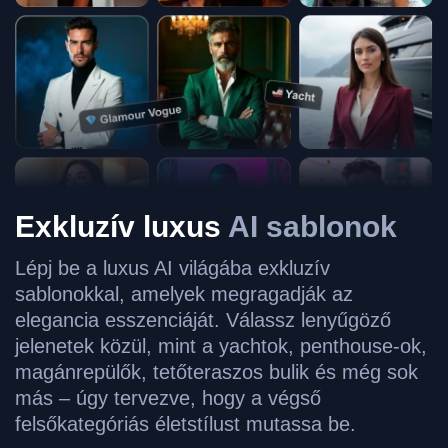
Exkluzív luxus
AI sablonok
Lépj be a luxus AI világába exkluzív
sablonokkal, amelyek megragadják az
elegancia esszenciáját. Válassz lenyűgöző
jelenetek közül, mint a yachtok, penthouse-ok,
magánrepülők, tetőteraszos bulik és még sok
más – úgy tervezve, hogy a végső
felsőkategóriás életstílust mutassa be.