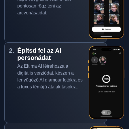
pontosan rögzíteni az
arcvonásaidat.
Építsd fel az AI
personádat
Az Eltima AI létrehozza a
digitális verziódat, készen a
lenyűgöző AI glamour fotókra és
a luxus témájú átalakításokra.