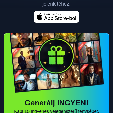
jelenlétéhez.
Generálj INGYEN!
Kapj 10 ingyenes véletlenszerű fényképet,