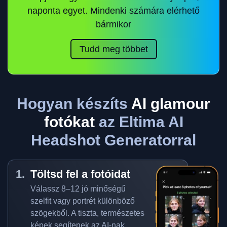
naponta egyet. Mindenki számára elérhető
bármikor
Tudd meg többet
Hogyan készíts
AI glamour
fotókat
az Eltima AI
Headshot Generatorral
Töltsd fel a fotóidat
Válassz 8–12 jó minőségű
szelfit vagy portrét különböző
szögekből. A tiszta, természetes
képek segítenek az AI-nak