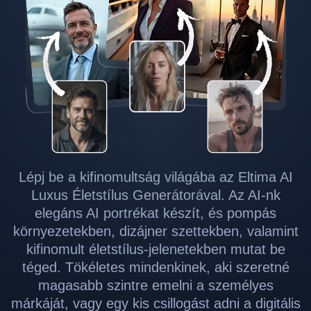
Lépj be a kifinomultság világába az Eltima AI
Luxus Életstílus Generátorával. Az AI-nk
elegáns AI portrékat készít, és pompás
környezetekben, dizájner szettekben, valamint
kifinomult életstílus-jelenetekben mutat be
téged. Tökéletes mindenkinek, aki szeretné
magasabb szintre emelni a személyes
márkáját, vagy egy kis csillogást adni a digitális