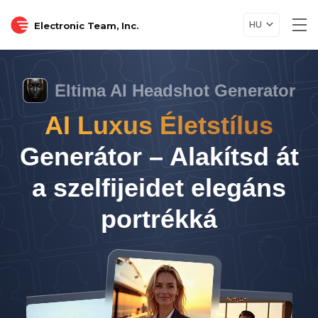
HU
Electronic Team, Inc.
Tog
nav
Eltima AI Headshot Generator
AI Luxus Életstílus
Generátor – Alakítsd át
a szelfijeidet elegáns
portrékká