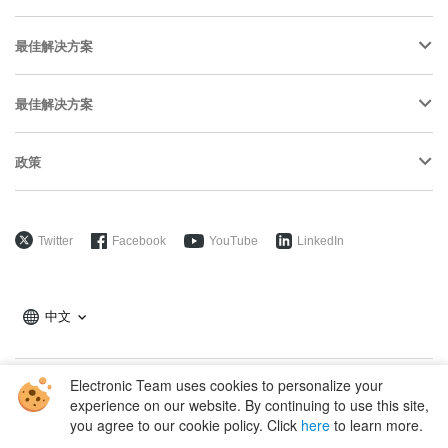
最佳解决方案
最佳解决方案
政策
Twitter
Facebook
YouTube
LinkedIn
中文
Electronic Team uses cookies to personalize your
Copyright © 2026 Electronic Team, Inc., its affiliates and licensors.
experience on our website. By continuing to use this site,
Legal Information
.
you agree to our cookie policy. Click
here
to learn more.
11890 Sunrise Valley Dr, Ste 111, Reston, VA 20191, USA • +12023358465 •