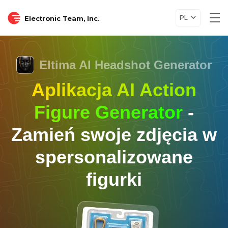
PL
Electronic Team, Inc.
Tog
nav
Eltima AI Headshot Generator
Aplikacja AI Action
Figure Generator
-
Zamień swoje zdjęcia w
spersonalizowane
figurki