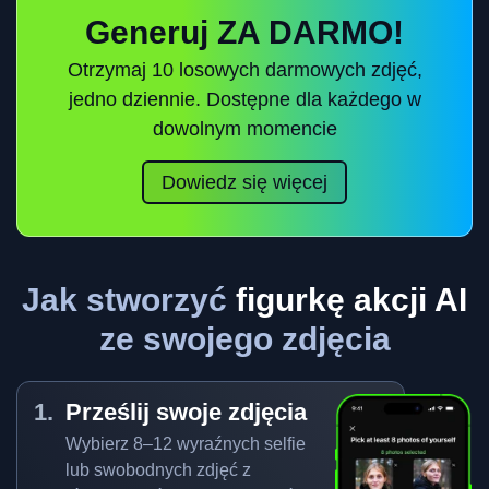
Generuj ZA DARMO!
Otrzymaj 10 losowych darmowych zdjęć,
jedno dziennie. Dostępne dla każdego w
dowolnym momencie
Dowiedz się więcej
Jak stworzyć
figurkę akcji AI
ze swojego zdjęcia
Prześlij swoje zdjęcia
Wybierz 8–12 wyraźnych selfie
lub swobodnych zdjęć z