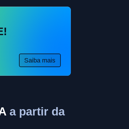
E!
Saiba mais
IA
a partir da