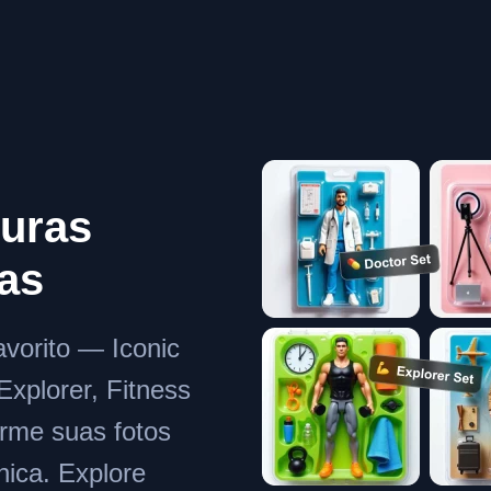
guras
as
avorito — Iconic
Explorer, Fitness
rme suas fotos
nica. Explore