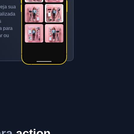
veja sua
nalizada
s
a para
ar ou
ara
action