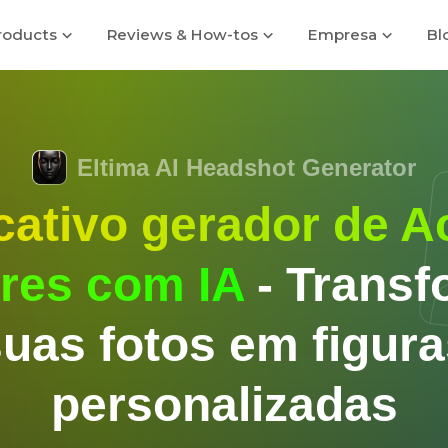
roducts
Reviews & How-tos
Empresa
Bl
Eltima AI Headshot Generator
cativo gerador de A
res com IA
- Transf
uas fotos em figur
personalizadas