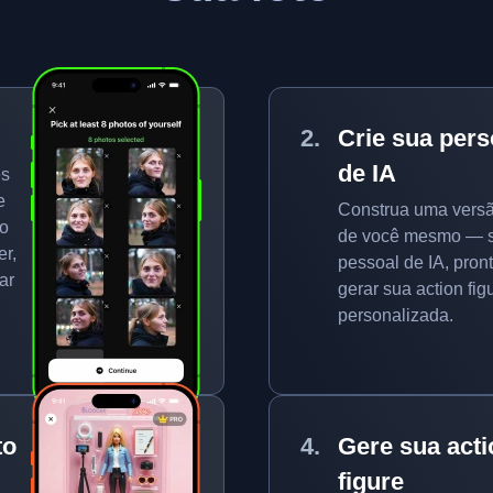
Crie sua per
de IA
es
e
Construa uma versão
to
de você mesmo — se
er,
pessoal de IA, pron
ar
gerar sua action fig
personalizada.
to
Gere sua acti
figure