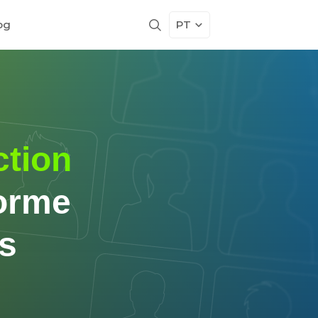
og
PT
ction
orme
as