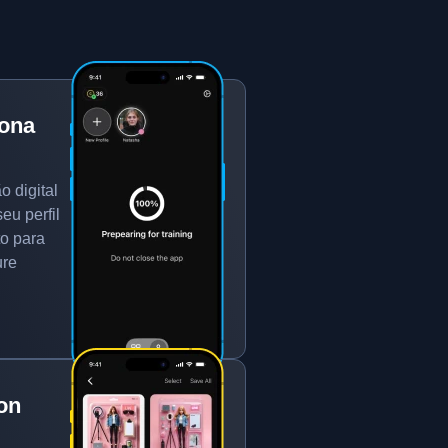
sona
 digital
u perfil
to para
ure
on