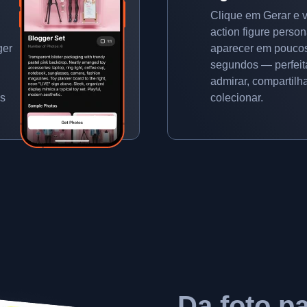
Clique em Gerar e 
action figure perso
ger
aparecer em pouco
segundos — perfeit
admirar, compartilh
es
colecionar.
Da foto p