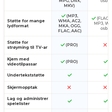
MPG, DivX,
osb.)
MKV)
(MP3,
(FLAC, 
Støtte for mange
WMA, AC2,
MP3, W
lydformat
MKA, OGG,
osb.)
FLAC, AAC)
Støtte for
(PRO)
strøyming til TV-ar
Kjem med
(PRO)
videotilpassar
Undertekststøtte
Skjermopptak
Lag og administrer
spelelister