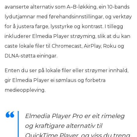
avanserte alternativ som A–B-løkking, ein 10-bands
lydutjamnar med førehandsinnstillingar, og verktøy
for å justera farge, lysstyrke og kontrast. I tillegg
inkluderer Elmedia Player strøyming, slik at du kan
caste lokale filer til Chromecast, AirPlay, Roku og
DLNA-støtta einingar.
Enten du ser på lokale filer eller strøymer innhald,
gir Elmedia Player ei sømlaus og forbetra
medieoppleving.
Elmedia Player Pro er eit rimeleg
og kraftigare alternativ til
QuickTime Player, og viss du treng