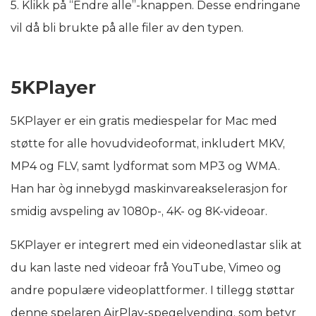
5. Klikk på “Endre alle”-knappen. Desse endringane
vil då bli brukte på alle filer av den typen.
5KPlayer
5KPlayer er ein gratis mediespelar for Mac med
støtte for alle hovudvideoformat, inkludert MKV,
MP4 og FLV, samt lydformat som MP3 og WMA.
Han har òg innebygd maskinvareakselerasjon for
smidig avspeling av 1080p-, 4K- og 8K-videoar.
5KPlayer er integrert med ein videonedlastar slik at
du kan laste ned videoar frå YouTube, Vimeo og
andre populære videoplattformer. I tillegg støttar
denne spelaren AirPlay-spegelvending, som betyr