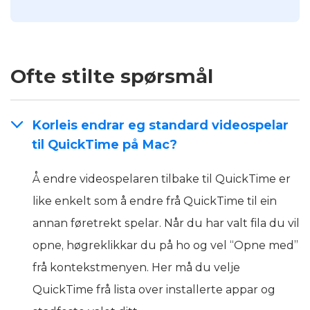
Ofte stilte spørsmål
Korleis endrar eg standard videospelar
til QuickTime på Mac?
Å endre videospelaren tilbake til QuickTime er
like enkelt som å endre frå QuickTime til ein
annan føretrekt spelar. Når du har valt fila du vil
opne, høgreklikkar du på ho og vel “Opne med”
frå kontekstmenyen. Her må du velje
QuickTime frå lista over installerte appar og