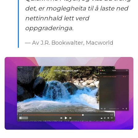
det, er moglegheita til å laste ned
nettinnhald lett verd
oppgraderinga.
— Av J.R. Bookwalter, Macworld