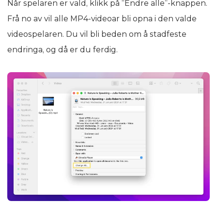
Når spelaren er vald, klikk på “Endre alle”-knappen.
Frå no av vil alle MP4-videoar bli opna i den valde
videospelaren. Du vil bli beden om å stadfeste
endringa, og då er du ferdig.