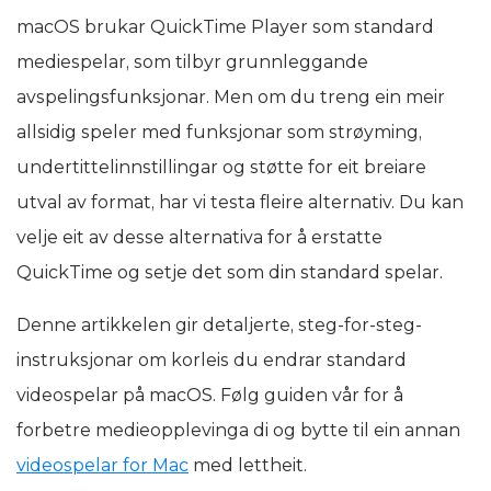
macOS brukar QuickTime Player som standard
mediespelar, som tilbyr grunnleggande
avspelingsfunksjonar. Men om du treng ein meir
allsidig speler med funksjonar som strøyming,
undertittelinnstillingar og støtte for eit breiare
utval av format, har vi testa fleire alternativ. Du kan
velje eit av desse alternativa for å erstatte
QuickTime og setje det som din standard spelar.
Denne artikkelen gir detaljerte, steg-for-steg-
instruksjonar om korleis du endrar standard
videospelar på macOS. Følg guiden vår for å
forbetre medieopplevinga di og bytte til ein annan
videospelar for Mac
med lettheit.