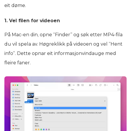
eit døme.
1. Vel filen for videoen
På Mac-en din, opne “Finder” og søk etter MP4-fila
du vil spela av. Høgreklikk på videoen og vel “Hent
info”. Dette opnar eit informasjonvindauge med
fleire faner.