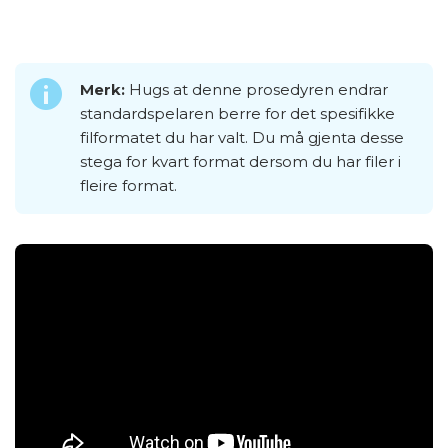
Merk:
Hugs at denne prosedyren endrar
standardspelaren berre for det spesifikke
filformatet du har valt. Du må gjenta desse
stega for kvart format dersom du har filer i
fleire format.