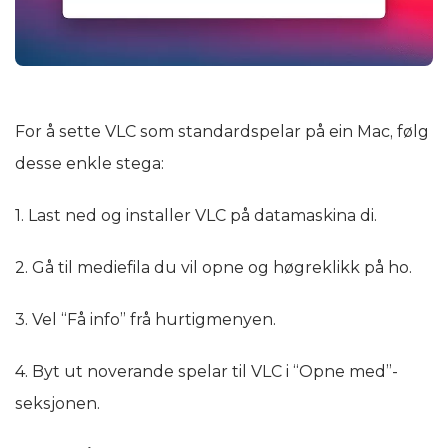
For å sette VLC som standardspelar på ein Mac, følg
desse enkle stega:
1. Last ned og installer VLC på datamaskina di.
2. Gå til mediefila du vil opne og høgreklikk på ho.
3. Vel “Få info” frå hurtigmenyen.
4. Byt ut noverande spelar til VLC i “Opne med”-
seksjonen.