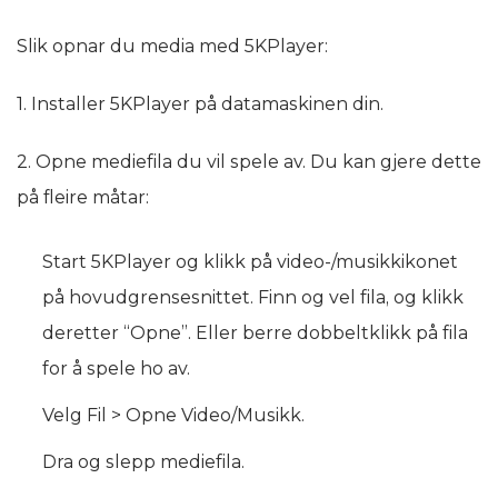
Slik opnar du media med 5KPlayer:
1. Installer 5KPlayer på datamaskinen din.
2. Opne mediefila du vil spele av. Du kan gjere dette
på fleire måtar:
Start 5KPlayer og klikk på video-/musikkikonet
på hovudgrensesnittet. Finn og vel fila, og klikk
deretter “Opne”. Eller berre dobbeltklikk på fila
for å spele ho av.
Velg Fil > Opne Video/Musikk.
Dra og slepp mediefila.