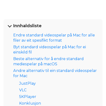
Innhaldsliste
Endre standard videospelar på Mac for alle
filer av eit spesifikt format
Byt standard videospelar på Mac for ei
einskild fil
Beste alternativ for å endre standard
mediespelar på macOS
Andre alternativ til ein standard videospelar
for Mac
JustPlay
VLC
5KPlayer
Konklusjon