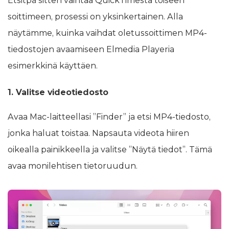
Etsitpä sitten vaihtaa QuickTimesta toiseen
soittimeen, prosessi on yksinkertainen. Alla
näytämme, kuinka vaihdat oletussoittimen MP4-
tiedostojen avaamiseen Elmedia Playeria
esimerkkinä käyttäen.
1. Valitse videotiedosto
Avaa Mac-laitteellasi ”Finder” ja etsi MP4-tiedosto,
jonka haluat toistaa. Napsauta videota hiiren
oikealla painikkeella ja valitse ”Näytä tiedot”. Tämä
avaa monilehtisen tietoruudun.