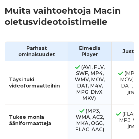
Muita vaihtoehtoja Macin
oletusvideotoistimelle
Parhaat
Elmedia
JustPl
ominaisuudet
Player
(AVI, FLV,
SWF, MP4,
(MP4, 
Täysi tuki
WMV, MOV,
MOV, S
videoformaatteihin
DAT, M4V,
DAT, M
MPG, DivX,
jne.
MKV)
(MP3,
(FLAC,
Tukee monia
WMA, AC2,
MP3, W
ääniformaatteja
MKA, OGG,
jne.
FLAC, AAC)