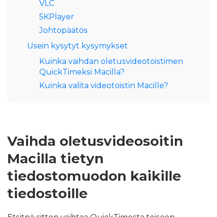
VLC
5KPlayer
Johtopäätös
Usein kysytyt kysymykset
Kuinka vaihdan oletusvideotoistimen
QuickTimeksi Macilla?
Kuinka valita videotoistin Macille?
Vaihda oletusvideosoitin
Macilla tietyn
tiedostomuodon kaikille
tiedostoille