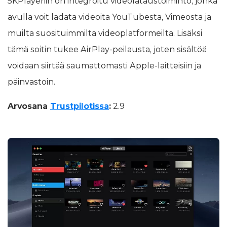
5KPlayeriin on integroitu videolataustoiminto, jonka
avulla voit ladata videoita YouTubesta, Vimeosta ja
muilta suosituimmilta videoplatformeilta. Lisäksi
tämä soitin tukee AirPlay-peilausta, joten sisältöä
voidaan siirtää saumattomasti Apple-laitteisiin ja
päinvastoin.
Arvosana
Trustpilotissa
:
2.9