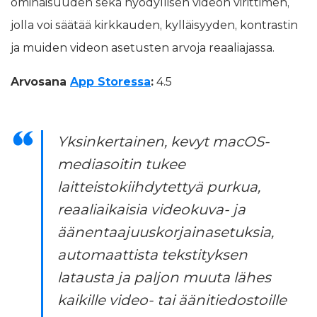
ominaisuuden sekä hyödyllisen videon virittimen,
jolla voi säätää kirkkauden, kylläisyyden, kontrastin
ja muiden videon asetusten arvoja reaaliajassa.
Arvosana
App Storessa
:
4.5
Yksinkertainen, kevyt macOS-
mediasoitin tukee
laitteistokiihdytettyä purkua,
reaaliaikaisia videokuva- ja
äänentaajuuskorjainasetuksia,
automaattista tekstityksen
latausta ja paljon muuta lähes
kaikille video- tai äänitiedostoille