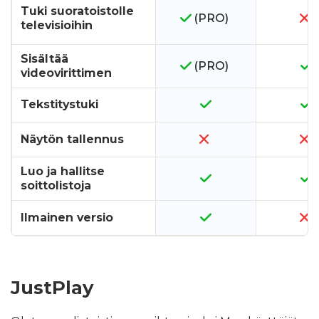
Tuki suoratoistolle
(PRO)
televisioihin
Sisältää
(PRO)
videovirittimen
Tekstitystuki
Näytön tallennus
Luo ja hallitse
soittolistoja
Ilmainen versio
JustPlay