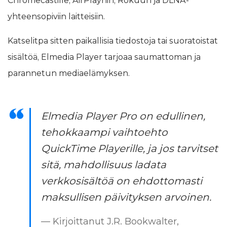
Chromecastille, AirPlayhin, Rokuun ja DLNA-
yhteensopiviin laitteisiin.
Katselitpa sitten paikallisia tiedostoja tai suoratoistat
sisältöä, Elmedia Player tarjoaa saumattoman ja
parannetun mediaelämyksen.
Elmedia Player Pro on edullinen,
tehokkaampi vaihtoehto
QuickTime Playerille, ja jos tarvitset
sitä, mahdollisuus ladata
verkkosisältöä on ehdottomasti
maksullisen päivityksen arvoinen.
— Kirjoittanut J.R. Bookwalter,