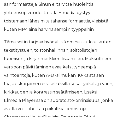
ääniformaatteja. Sinun ei tarvitse huolehtia
yhteensopivuudesta, sillä Elmedia pystyy
toistamaan lähes mitä tahansa formaattia, yleisistä
kuten MP4 aina harvinaisempiin tyyppeihin.
Tämä soitin tarjoaa hyödyllisiä ominaisuuksia, kuten
tekstitystuen, toistonhallinnan, soittolistojen
luomisen ja kirjanmerkkien lisäämisen. Maksulliseen
versioon päivittäminen avaa kehittyneempiä
vaihtoehtoja, kuten A-B -silmukan, 10-kaistaisen
taajuuskorjaimen esiasetuksilla sekä työkaluja värin,
kirkkauden ja kontrastin säätämiseen. Lisäksi
Elmedia Playerissa on suoratoisto-ominaisuus, jonka
avulla voit lähettää paikallisia tiedostoja