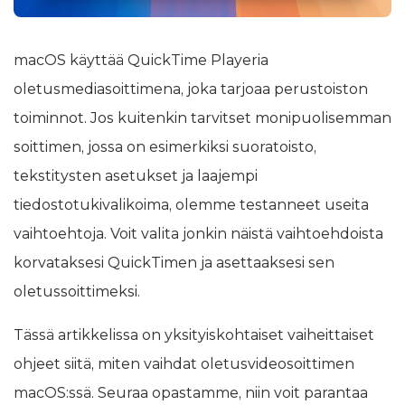
macOS käyttää QuickTime Playeria
oletusmediasoittimena, joka tarjoaa perustoiston
toiminnot. Jos kuitenkin tarvitset monipuolisemman
soittimen, jossa on esimerkiksi suoratoisto,
tekstitysten asetukset ja laajempi
tiedostotukivalikoima, olemme testanneet useita
vaihtoehtoja. Voit valita jonkin näistä vaihtoehdoista
korvataksesi QuickTimen ja asettaaksesi sen
oletussoittimeksi.
Tässä artikkelissa on yksityiskohtaiset vaiheittaiset
ohjeet siitä, miten vaihdat oletusvideosoittimen
macOS:ssä. Seuraa opastamme, niin voit parantaa