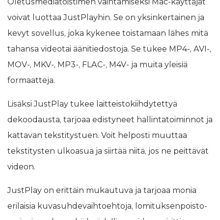
Oletusmediatoistimen vaihtamiseksi Mac-käyttäjät
voivat luottaa JustPlayhin. Se on yksinkertainen ja
kevyt sovellus, joka kykenee toistamaan lähes mitä
tahansa videotai äänitiedostoja. Se tukee MP4-, AVI-,
MOV-, MKV-, MP3-, FLAC-, M4V- ja muita yleisiä
formaatteja.
Lisäksi JustPlay tukee laitteistokiihdytettyä
dekoodausta, tarjoaa edistyneet hallintatoiminnot ja
kattavan tekstitystuen. Voit helposti muuttaa
tekstitysten ulkoasua ja siirtää niitä, jos ne peittävät
videon.
JustPlay on erittäin mukautuva ja tarjoaa monia
erilaisia kuvasuhdevaihtoehtoja, lomituksenpoisto-