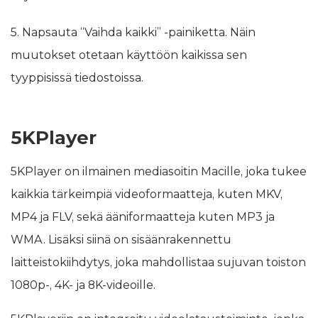
5. Napsauta “Vaihda kaikki” -painiketta. Näin
muutokset otetaan käyttöön kaikissa sen
tyyppisissä tiedostoissa.
5KPlayer
5KPlayer on ilmainen mediasoitin Macille, joka tukee
kaikkia tärkeimpiä videoformaatteja, kuten MKV,
MP4 ja FLV, sekä ääniformaatteja kuten MP3 ja
WMA. Lisäksi siinä on sisäänrakennettu
laitteistokiihdytys, joka mahdollistaa sujuvan toiston
1080p-, 4K- ja 8K-videoille.