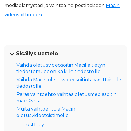
mediaelämystäsi ja vaihtaa helposti toiseen
Macin
videosoittimeen
.
Sisällysluettelo
Vaihda oletusvideosoitin Macilla tietyn
tiedostomuodon kaikille tiedostoille
Vaihda Macin oletusvideosoitinta yksittäiselle
tiedostolle
Paras vaihtoehto vaihtaa oletusmediasoitin
macOS:ssä
Muita vaihtoehtoja Macin
oletusvideotoistimelle
JustPlay