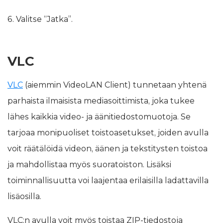
6. Valitse “Jatka”.
VLC
VLC
(aiemmin VideoLAN Client) tunnetaan yhtenä
parhaista ilmaisista mediasoittimista, joka tukee
lähes kaikkia video- ja äänitiedostomuotoja. Se
tarjoaa monipuoliset toistoasetukset, joiden avulla
voit räätälöidä videon, äänen ja tekstitysten toistoa
ja mahdollistaa myös suoratoiston. Lisäksi
toiminnallisuutta voi laajentaa erilaisilla ladattavilla
lisäosilla.
VLC:n avulla voit myös toistaa ZIP-tiedostoja