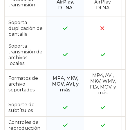
AirPlay,
AirPlay,
transmisión
C
DLNA
DLNA
Soporta
duplicación de
pantalla
Soporta
transmisión de
archivos
locales
MP4, AVI,
Formatos de
MP4, MKV,
MKV, WMV,
archivo
MOV, AVI, y
FLV, MOV, y
soportados
más
más
Soporte de
subtítulos
Controles de
reproducción