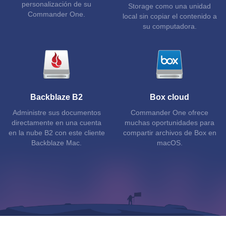
personalización de su
Storage como una unidad
Commander One.
local sin copiar el contenido a
su computadora.
Backblaze B2
Box cloud
Administre sus documentos
Commander One ofrece
directamente en una cuenta
muchas oportunidades para
en la nube B2 con este cliente
compartir archivos de Box en
Backblaze Mac.
macOS.