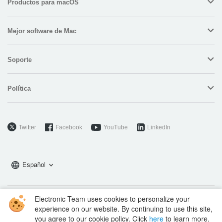
Productos para macOS
Mejor software de Mac
Soporte
Política
Twitter
Facebook
YouTube
LinkedIn
Español
Electronic Team uses cookies to personalize your
Copyright © 2026 Electronic Team, Inc., its affiliates and licensors.
experience on our website. By continuing to use this site,
Legal Information
.
you agree to our cookie policy. Click
here
to learn more.
11890 Sunrise Valley Dr, Ste 111, Reston, VA 20191, USA • +12023358465 •