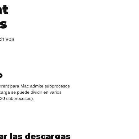
nt
s
chivos
o
Torrent para Mac admite subprocesos
arga se puede dividir en varios
 20 subprocesos).
r las descargas