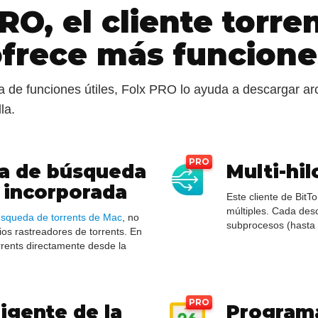
RO, el cliente torre
ofrece más funcione
de funciones útiles, Folx PRO lo ayuda a descargar ar
la.
a de búsqueda
Multi-hil
 incorporada
Este cliente de Bit
múltiples. Cada desc
squeda de torrents de Mac
, no
subprocesos (hasta
ios rastreadores de torrents. En
rrents directamente desde la
ligente de la
Programa