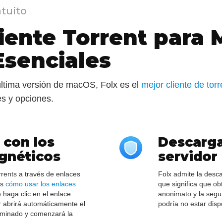
atuito
liente Torrent para 
Esenciales
última versión de macOS, Folx es el
mejor cliente de torr
s y opciones.
 con los
Descarga
gnéticos
servidor
rrents a través de enlaces
Folx admite la desca
as
cómo usar los enlaces
que significa que o
haga clic en el enlace
anonimato y la segu
 abrirá automáticamente el
podría no estar disp
erminado y comenzará la