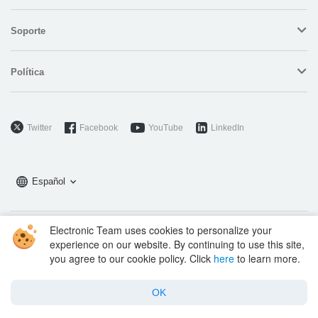
Soporte
Política
Twitter
Facebook
YouTube
LinkedIn
Español
Electronic Team uses cookies to personalize your
Copyright © 2026 Electronic Team, Inc., its affiliates and licensors.
experience on our website. By continuing to use this site,
Legal Information
.
you agree to our cookie policy. Click
here
to learn more.
11890 Sunrise Valley Dr, Ste 111, Reston, VA 20191, USA • +12023358465 •
support@electronic.us
OK