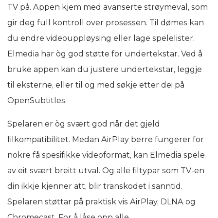
TV på. Appen kjem med avanserte strøymeval, som
gir deg full kontroll over prosessen. Til dømes kan
du endre videouppløysing eller lage spelelister.
Elmedia har òg god støtte for undertekstar. Ved å
bruke appen kan du justere undertekstar, leggje
til eksterne, eller til og med søkje etter dei på
OpenSubtitles.
Spelaren er òg svært god når det gjeld
filkompatibilitet. Medan AirPlay berre fungerer for
nokre få spesifikke videoformat, kan Elmedia spele
av eit svært breitt utval. Og alle filtypar som TV-en
din ikkje kjenner att, blir transkodet i sanntid.
Spelaren støttar på praktisk vis AirPlay, DLNA og
Chromecast. For å låse opp alle