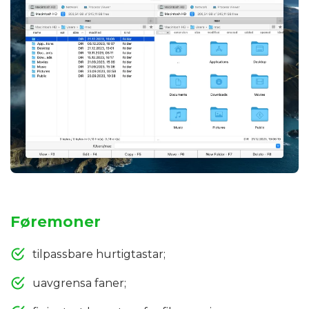
Føremoner
tilpassbare hurtigtastar;
uavgrensa faner;