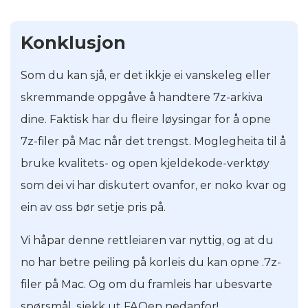
Konklusjon
Som du kan sjå, er det ikkje ei vanskeleg eller
skremmande oppgåve å handtere 7z-arkiva
dine. Faktisk har du fleire løysingar for å opne
7z-filer på Mac når det trengst. Moglegheita til å
bruke kvalitets- og open kjeldekode-verktøy
som dei vi har diskutert ovanfor, er noko kvar og
ein av oss bør setje pris på.
Vi håpar denne rettleiaren var nyttig, og at du
no har betre peiling på korleis du kan opne .7z-
filer på Mac. Og om du framleis har ubesvarte
spørsmål, sjekk ut FAQen nedanfor!