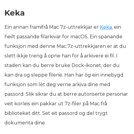
Keka
Ein annan framifrå Mac 7z-uttrekkjar er
Keka
, ein
heilt passande filarkivar for macOS. Ein spanande
funksjon med denne Mac.7z-uttrekkjaren er at du
slett ikkje treng å opne han for å arkivere ei fil. I
staden kan du berre bruke Dock-ikonet, der du
kan dra og sleppe filene. Han har òg ein innebygd
funksjon som lèt deg verne arkiva dine med
passord. Slik sikrar du at berre autoriserte personar
veit korleis ein pakkar ut 7z-filer på Mac frå
biblioteket ditt. Set eit passord og del trygt
dokumenta dine.