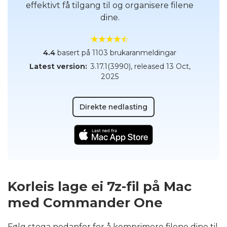
effektivt få tilgang til og organisere filene
dine.
4.4
basert på 1103 brukaranmeldingar
Latest version:
3.17.1(3990)
, released
13 Oct,
2025
Direkte nedlasting
Korleis lage ei 7z-fil på Mac
med Commander One
Følg stega nedanfor for å komprimere filene dine til