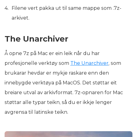
Filene vert pakka ut til same mappe som .7z-
arkivet.
The Unarchiver
Å opne 7z på Mac er ein leik når du har
profesjonelle verktøy som
The Unarchiver
, som
brukarar hevdar er mykje raskare enn den
innebygde verktøya på MacOS. Det støttar eit
breiare utval av arkivformat. 7z-opnaren for Mac
støttar alle typar teikn, så du er ikkje lenger
avgrensa til latinske teikn.