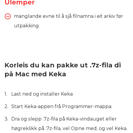
Ulemper
manglande evne til å sjå filnamna i eit arkiv før
utpakking
Korleis du kan pakke ut .7z-fila di
på Mac med Keka
Last ned og installer Keka
Start Keka-appen frå Programmer-mappa.
Dra og slepp .7z-fila på Keka-vindauget eller
høgreklikk på .7z-fila, vel Opne med, og vel Keka.