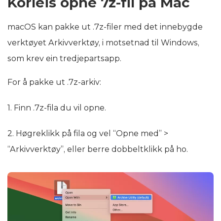
Korleis opne 7z-fil på Mac
macOS kan pakke ut .7z-filer med det innebygde
verktøyet Arkivverktøy, i motsetnad til Windows,
som krev ein tredjepartsapp.
For å pakke ut .7z-arkiv:
1. Finn .7z-fila du vil opne.
2. Høgreklikk på fila og vel “Opne med” >
“Arkivverktøy”, eller berre dobbeltklikk på ho.