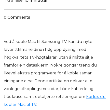
Tid å lese:
10 minuttar
0 Comments
Ved å koble Mac til Samsung TV, kan du nyte
favorittfilmane dine i høg oppløysing, med
høgkvalitets TV-høgtalarar, utan å måtte sitje
framfor ein dataskjerm. Nokre gongar treng du
likevel ekstra programvare for å koble saman
einingane dine. Denne artikkelen dekker alle
vanlege tilkoplingsmetodar, både kablede og
trådlause, samt detaljerte rettleiingar om
korleis du
koplar Mac til TV
.