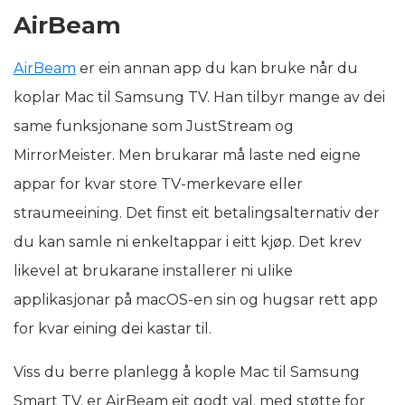
AirBeam
AirBeam
er ein annan app du kan bruke når du
koplar Mac til Samsung TV. Han tilbyr mange av dei
same funksjonane som JustStream og
MirrorMeister. Men brukarar må laste ned eigne
appar for kvar store TV-merkevare eller
straumeeining. Det finst eit betalingsalternativ der
du kan samle ni enkeltappar i eitt kjøp. Det krev
likevel at brukarane installerer ni ulike
applikasjonar på macOS-en sin og hugsar rett app
for kvar eining dei kastar til.
Viss du berre planlegg å kople Mac til Samsung
Smart TV, er AirBeam eit godt val, med støtte for