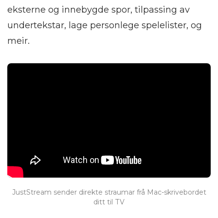
eksterne og innebygde spor, tilpassing av
undertekstar, lage personlege spelelister, og
meir.
JustStream sender direkte straumar frå Mac-skrivebordet
ditt til TV