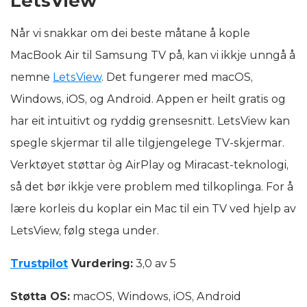
LetsView
Når vi snakkar om dei beste måtane å kople
MacBook Air til Samsung TV på, kan vi ikkje unngå å
nemne
LetsView
. Det fungerer med macOS,
Windows, iOS, og Android. Appen er heilt gratis og
har eit intuitivt og ryddig grensesnitt. LetsView kan
spegle skjermar til alle tilgjengelege TV-skjermar.
Verktøyet støttar òg AirPlay og Miracast-teknologi,
så det bør ikkje vere problem med tilkoplinga. For å
lære korleis du koplar ein Mac til ein TV ved hjelp av
LetsView, følg stega under.
Trustpilot
Vurdering:
3,0 av 5
Støtta OS:
macOS, Windows, iOS, Android