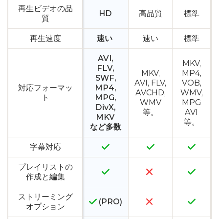
再生ビデオの品
HD
高品質
標準
質
再生速度
速い
速い
標準
AVI,
MKV,
FLV,
MKV,
MP4,
SWF,
AVI, FLV,
VOB,
対応フォーマッ
MP4,
AVCHD,
WMV,
ト
MPG,
WMV
MPG
DivX,
等。
AVI
MKV
等。
など多数
字幕対応
プレイリストの
作成と編集
ストリーミング
(PRO)
オプション