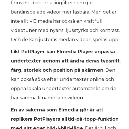
finns ett deinterlacingfilter som gör
bandinspelade videor mer läsbara. Men det är
inte allt – Elmedia har också en kraftfull
videotuner med nyans, ljusstyrka och kontrast.
Och de kan justeras medan videon spelas upp.
Likt PotPlayer kan Elmedia Player anpassa
undertexter genom att ändra deras typsnitt,
färg, storlek och position på skärmen
. Den
kan också söka efter undertexter online och
öppna lokala undertexter automatiskt om de
har samma filnamn som videon.
En av sakerna som Elmedia gör är att
replikera PotPlayers alltid-på-topp-funktion
med sitt eget bild-i-bild-läge
. Det är till och