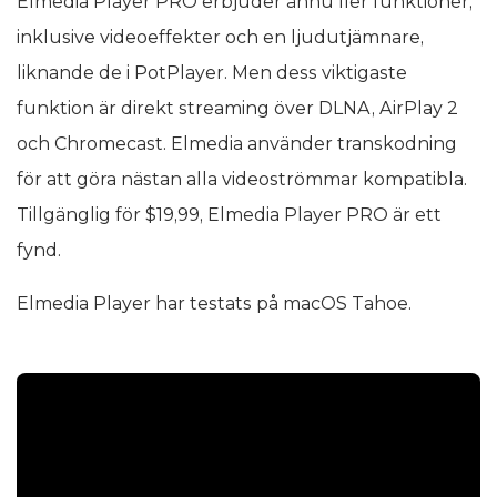
Elmedia Player PRO erbjuder ännu fler funktioner,
inklusive videoeffekter och en ljudutjämnare,
liknande de i PotPlayer. Men dess viktigaste
funktion är direkt streaming över DLNA, AirPlay 2
och Chromecast. Elmedia använder transkodning
för att göra nästan alla videoströmmar kompatibla.
Tillgänglig för $19,99, Elmedia Player PRO är ett
fynd.
Elmedia Player har testats på macOS Tahoe.