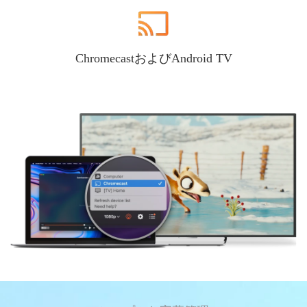
ChromecastおよびAndroid TV