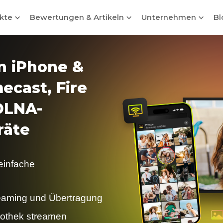
ukte
Bewertungen & Artikeln
Unternehmen
Bl
n iPhone &
ecast, Fire
DLNA-
räte
einfache
reaming und Übertragung
iothek streamen