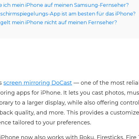
le ich mein iPhone auf meinen Samsung-Fernseher?
schirmspiegelungs-App ist am besten für das iPhone?
gelt mein iPhone nicht auf meinen Fernseher?
is
screen mirroring DoCast
— one of the most relia
roring apps for iPhone. It lets you cast photos, mu
rary to a larger display, while also offering contro
yback quality, and more. This provides a customiz
nce tailored to your preferences.
 iPhone now also works with Roku, Firesticks, Fir