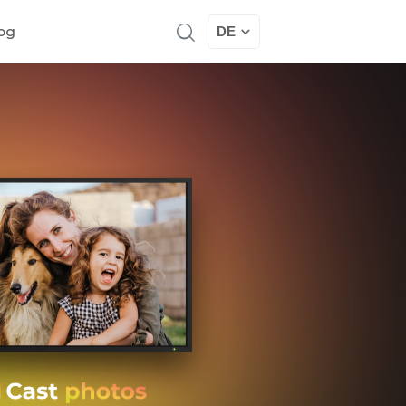
og
DE