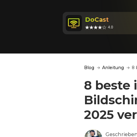
DoCast
4.0
Blog
Anleitung
8 
8 beste 
Bildsch
2025 ve
Geschrieben