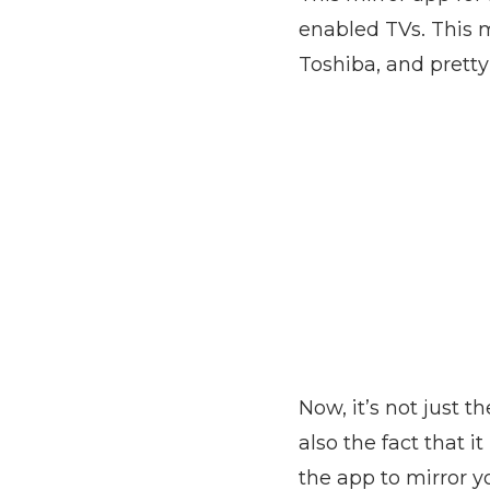
enabled TVs. This m
Toshiba, and prett
Now, it’s not just 
also the fact that i
the app to mirror yo