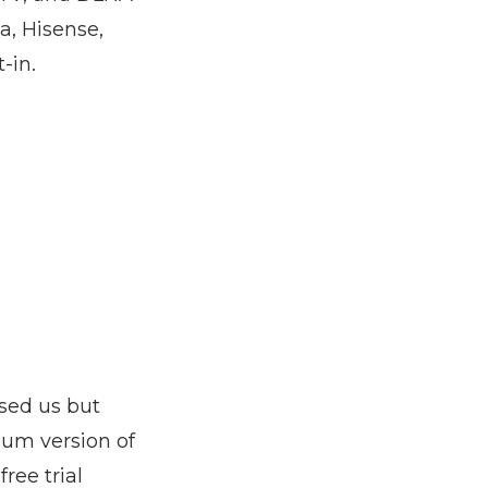
a, Hisense,
-in.
ssed us but
mium version of
ree trial