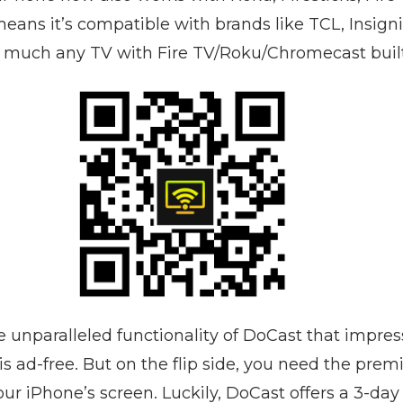
eans it’s compatible with brands like TCL, Insigni
y much any TV with Fire TV/Roku/Chromecast built
the unparalleled functionality of DoCast that impre
t is ad-free. But on the flip side, you need the pre
ur iPhone’s screen. Luckily, DoCast offers a 3-day f