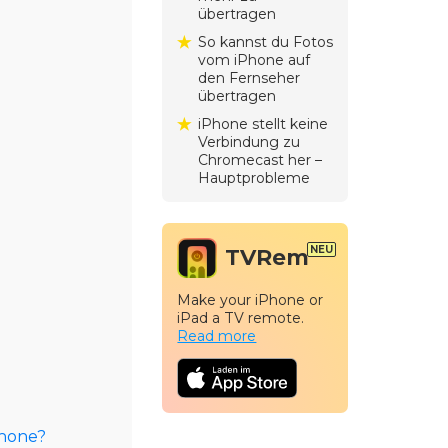
übertragen
So kannst du Fotos
vom iPhone auf
den Fernseher
übertragen
iPhone stellt keine
Verbindung zu
Chromecast her –
Hauptprobleme
TVRem
Make your iPhone or
iPad a TV remote.
Read more
phone?