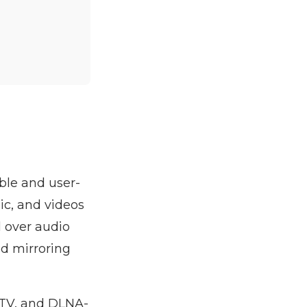
ble and user-
sic, and videos
l over audio
ed mirroring
e TV, and DLNA-