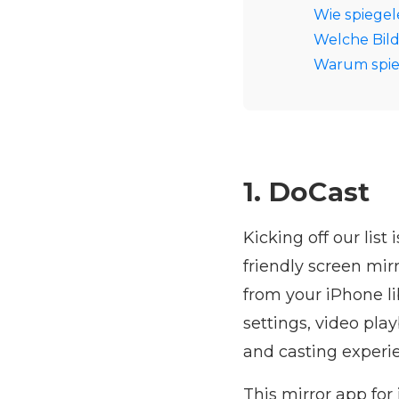
Wie spiege
Welche Bild
Warum spie
1. DoCast
Kicking off our list 
friendly screen mir
from your iPhone lib
settings, video pla
and casting experie
This mirror app for