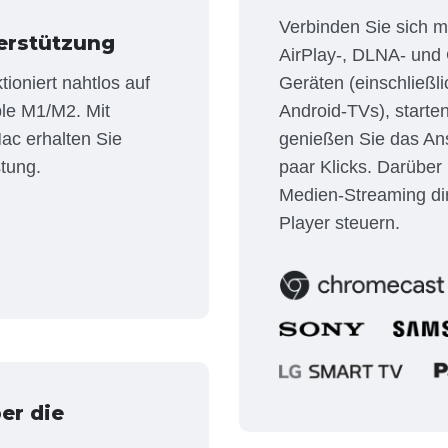
Verbinden Sie sich m
erstützung
AirPlay-, DLNA- und
ioniert nahtlos auf
Geräten (einschließl
le M1/M2. Mit
Android-TVs), starte
ac erhalten Sie
genießen Sie das Ans
stung.
paar Klicks. Darüber
Medien-Streaming di
Player steuern.
ber die