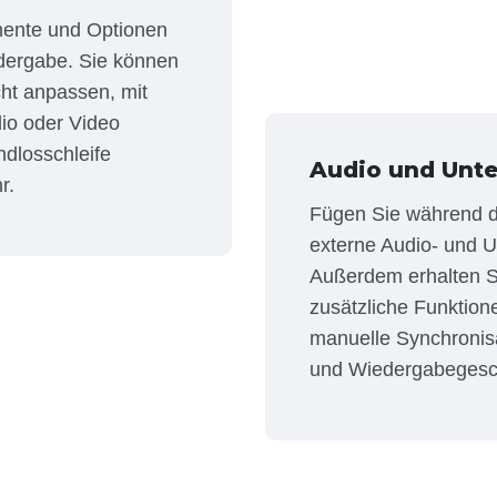
emente und Optionen
dergabe. Sie können
cht anpassen, mit
dio oder Video
ndlosschleife
Audio und Unter
r.
Fügen Sie während 
externe Audio- und Un
Außerdem erhalten Si
zusätzliche Funktione
manuelle Synchronisa
und Wiedergabegesch