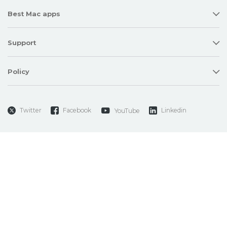
Best Mac apps
Support
Policy
Twitter
Facebook
Linkedin
YouTube
Copyright © 2026 Electronic Team, Inc., its affiliates and licensors.
Legal Information
.
11890 Sunrise Valley Dr, Ste 111, Reston, VA 20191, USA • +12023358465 •
support@electronic.us