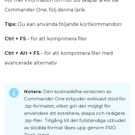
För mer information om hur du skapar arkiv via
Commander One, följ denna länk.
Tips:
Du kan använda följande kortkommandon:
Ctrl + F5
– för att komprimera filer
Ctrl + Alt + F5
– för att komprimera filer med
avancerade alternativ
Notera:
Den kostnadsfria versionen av
Commander One erbjuder exklusivt stöd för
.zip-formatet, vilket gör det möjligt för
användare att extrahera, skapa och redigera
.zip-filer. Tillgång till det fullständiga utbudet
av stödda format låses upp genom PRO
Pack-läget.