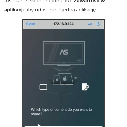
lustrzanie ekran telefonu, lub
Zawartość w
aplikacji
, aby udostępnić jedną aplikację.