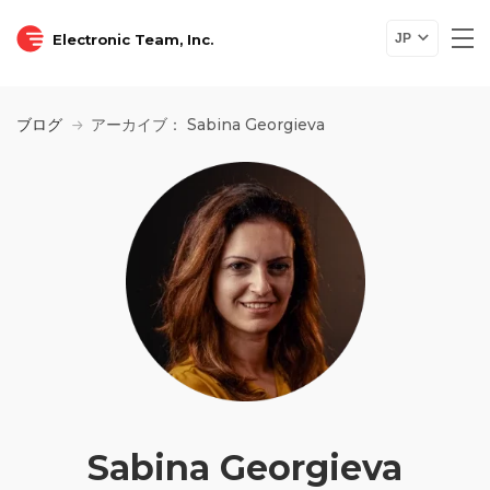
Electronic Team, Inc.
JP
ブログ
アーカイブ： Sabina Georgieva
Sabina Georgieva