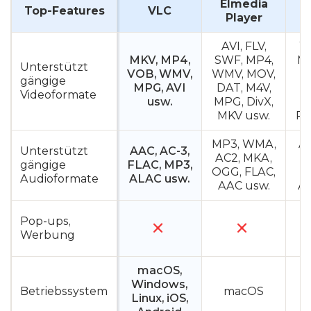
Elmedia
Top-Features
VLC
Player
AVI, FLV,
W
MKV, MP4,
SWF, MP4,
MO
Unterstützt
VOB, WMV,
WMV, MOV,
M
gängige
MPG, AVI
DAT, M4V,
Videoformate
usw.
MPG, DivX,
MKV usw.
RM
MP3, WMA,
A
Unterstützt
AAC, AC-3,
AC2, MKA,
gängige
FLAC, MP3,
OGG, FLAC,
Audioformate
ALAC usw.
AAC usw.
AL
Pop-ups,
Werbung
macOS,
Windows,
Betriebssystem
macOS
Linux, iOS,