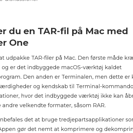
r du en TAR-fil på Mac med
r One
 at udpakke TAR-filer på Mac. Den første måde kr
g og er det indbyggede macOS-værktøj kaldet
rogram. Den anden er Terminalen, men dette er k
e færdigheder og kendskab til Terminal-kommand
uationer, hvor det indbyggede værktøj ikke kan åbn
 andre velkendte formater, såsom RAR.
 anbefales det at bruge tredjepartsapplikationer s
pen gør det nemt at komprimere og dekomprime