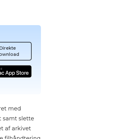
Direkte
ownload
ret med
t samt slette
t af arkivet
 filhåndtering