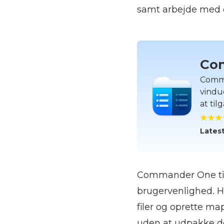
samt arbejde med 
Co
Comma
vindue
at til
Latest
Commander One til
brugervenlighed. Her
filer og oprette ma
uden at udpakke d