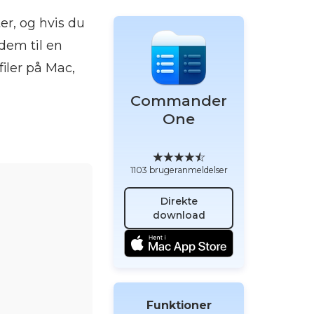
er, og hvis du
 dem til en
iler på Mac,
Commander
One
1103 brugeranmeldelser
Direkte
download
Funktioner