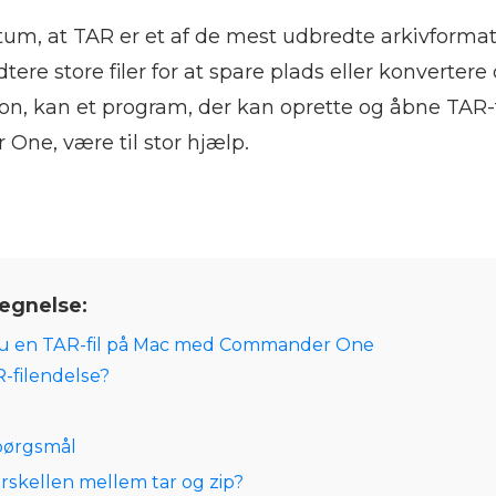
tum, at TAR er et af de mest udbredte arkivformat
tere store filer for at spare plads eller konvertere
on, kan et program, der kan oprette og åbne TAR-f
ne, være til stor hjælp.
egnelse:
u en TAR-fil på Mac med Commander One
-filendelse?
spørgsmål
orskellen mellem tar og zip?