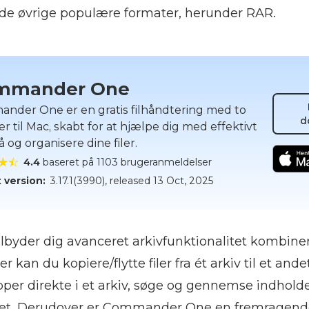
de øvrige populære formater, herunder RAR.
mmander One
nder One er en gratis filhåndtering med to
d
r til Mac, skabt for at hjælpe dig med effektivt
gå og organisere dine filer.
4.4
baseret på 1103 brugeranmeldelser
 version:
3.17.1(3990)
, released
13 Oct, 2025
byder dig avanceret arkivfunktionalitet kombine
 kan du kopiere/flytte filer fra ét arkiv til et ande
pper direkte i et arkiv, søge og gennemse indholde
et. Derudover er Commander One en fremragende