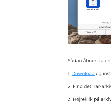
Sådan åbner du en
1.
Download
og ins
2. Find det Tar-arki
3. Højreklik på ark