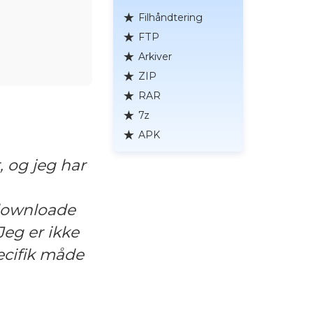
Filhåndtering
FTP
Arkiver
ZIP
RAR
7z
APK
, og jeg har
downloade
Jeg er ikke
pecifik måde