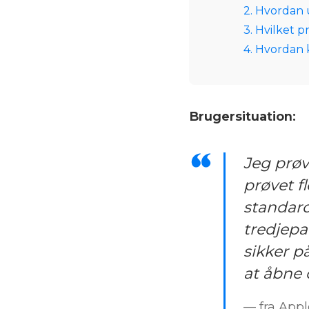
2. Hvordan 
3. Hvilket 
4. Hvordan k
Brugersituation:
Jeg prøv
prøvet f
standar
tredjepar
sikker p
at åbne 
— fra Appl