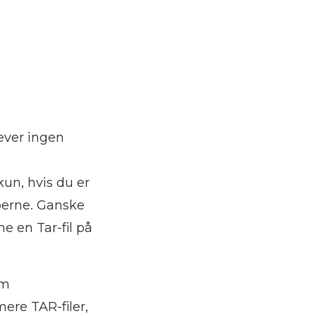
æver ingen
un, hvis du er
oerne. Ganske
e en Tar-fil på
om
re TAR-filer,